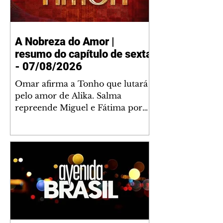
A Nobreza do Amor |
resumo do capítulo de sexta
- 07/08/2026
Omar afirma a Tonho que lutará
pelo amor de Alika. Salma
repreende Miguel e Fátima por
terem sido rudes com Omar.
Maria Helena aconselha Manoel
sobre seu namoro com Ana
Maria. Pressionado, Bakari revela
a Jendal que Chinua esteve em
terras inimigas. Omar pede que
Alika o acompanhe até a agência
bancária. Chinua alerta Dumi,
Akin e Ladisa sobre as