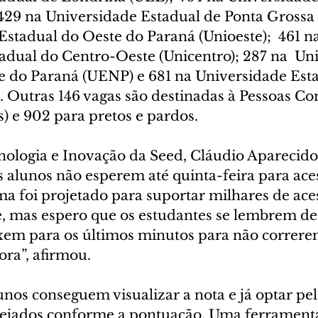
29 na Universidade Estadual de Ponta Grossa
stadual do Oeste do Paraná (Unioeste);  461 na
adual do Centro-Oeste (Unicentro); 287 na  Un
e do Paraná (UENP) e 681 na Universidade Esta
. Outras 146 vagas são destinadas à Pessoas Co
) e 902 para pretos e pardos.
nologia e Inovação da Seed, Cláudio Aparecido 
s alunos não esperem até quinta-feira para aces
ma foi projetado para suportar milhares de ace
 mas espero que os estudantes se lembrem de
ixem para os últimos minutos para não corre
fora”, afirmou.
unos conseguem visualizar a nota e já optar pel
ejados conforme a pontuação. Uma ferramenta