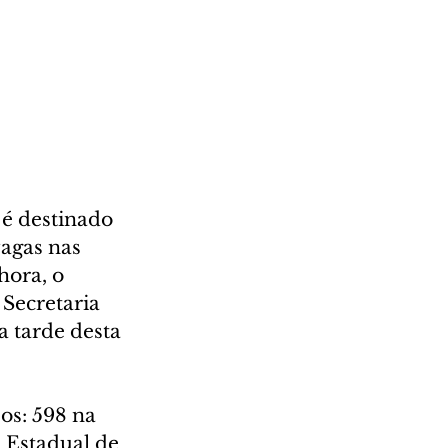
 é destinado 
agas nas 
hora, o 
Secretaria 
a tarde desta 
os: 598 na  
 Estadual de 