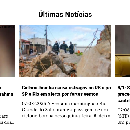
Últimas Notícias
á
Ciclone-bomba causa estragos no RS e põe
8/1: 
Brahma
SP e Rio em alerta por fortes ventos
prece
caute
07/08/2026 A ventania que atingiu o Rio
Grande do Sul durante a passagem de um
07/08
ciclone-bomba nesta quinta-feira, 6, deixou
para
(STF) 
um morto, cinco feridos e 118 municípios
os dos
um pr
com registro de danos, segundo a Defesa
Pilsen
execu