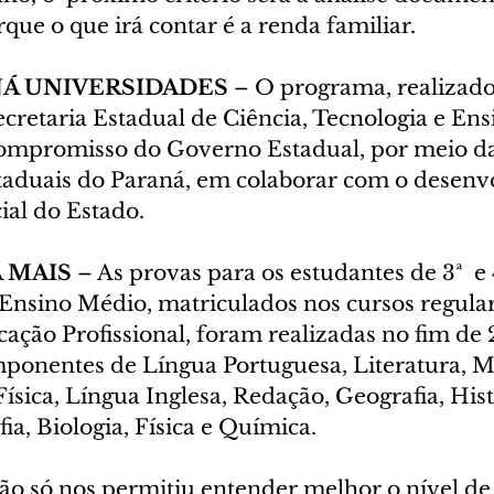
que o que irá contar é a renda familiar.
Á UNIVERSIDADES
 – O programa, realizad
cretaria Estadual de Ciência, Tecnologia e Ens
o compromisso do Governo Estadual, por meio da
taduais do Paraná, em colaborar com o desenv
ial do Estado.
 MAIS 
– As provas para os estudantes de 3ª  e 4
 Ensino Médio, matriculados nos cursos regular
ação Profissional, foram realizadas no fim de 
mponentes de Língua Portuguesa, Literatura, M
ísica, Língua Inglesa, Redação, Geografia, Hist
fia, Biologia, Física e Química.
não só nos permitiu entender melhor o nível de