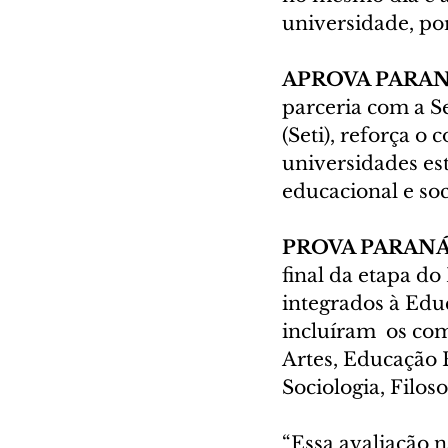
universidade, por
APROVA PARAN
parceria com a Se
(Seti), reforça 
universidades es
educacional e soc
PROVA PARANÁ
final da etapa do
integrados à Educ
incluíram  os co
Artes, Educação F
Sociologia, Filoso
“Essa avaliação 