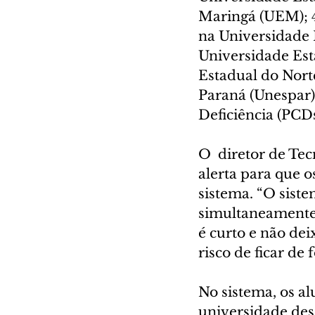
Maringá (UEM); 4
na Universidade E
Universidade Est
Estadual do Nort
Paraná (Unespar)
Deficiência (PCDs
O  diretor de Tec
alerta para que o
sistema. “O siste
simultaneamente,
é curto e não de
risco de ficar de 
No sistema, os al
universidade des