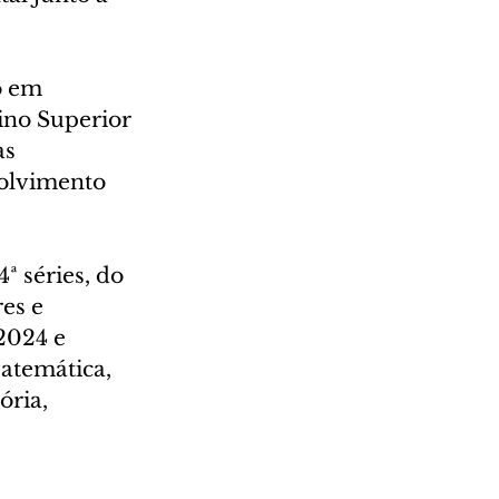
o em 
ino Superior 
s 
olvimento 
ª séries, do 
es e 
2024 e 
atemática, 
ória, 
 