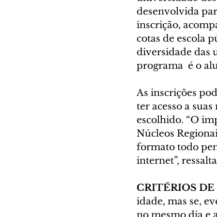
desenvolvida para 
inscrição, acomp
cotas de escola p
diversidade das u
programa  é o al
As inscrições pod
ter acesso a sua
escolhido. “O im
Núcleos Regionai
formato todo pens
internet”, ressalt
CRITÉRIOS DE
idade, mas se, e
no mesmo dia e an