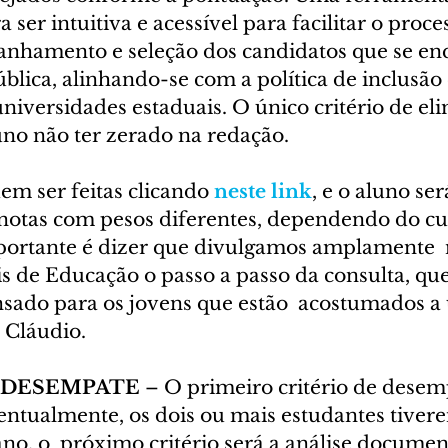
ser intuitiva e acessível para facilitar o proce
anhamento e seleção dos candidatos que se e
ública, alinhando-se com a política de inclusão 
niversidades estaduais. O único critério de el
uno não ter zerado na redação.
em ser feitas clicando 
neste link
, e o aluno ser
s notas com pesos diferentes, dependendo do cu
portante é dizer que divulgamos amplamente  n
s de Educação o passo a passo da consulta, que
ado para os jovens que estão  acostumados a u
a Cláudio.
 DESEMPATE 
– O primeiro critério de desemp
ventualmente, os dois ou mais estudantes tiver
o, o  próximo critério será a análise document