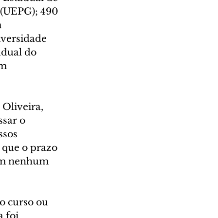
 (UEPG); 490 
 
iversidade 
dual do 
m 
Oliveira, 
sar o 
ssos 
 que o prazo 
rem nenhum 
o curso ou 
 foi 