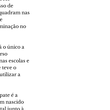
sso de 
nquadram nas 
e 
iminação no 
á o único a 
rso 
as escolas e 
 teve o 
tilizar a 
ate é a 
em nascido 
al junto à 