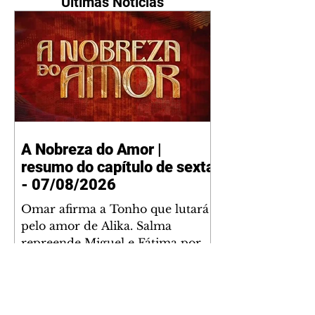
Últimas Notícias
A Nobreza do Amor |
resumo do capítulo de sexta
- 07/08/2026
Omar afirma a Tonho que lutará
pelo amor de Alika. Salma
repreende Miguel e Fátima por
terem sido rudes com Omar.
Maria Helena aconselha Manoel
sobre seu namoro com Ana
Maria. Pressionado, Bakari revela