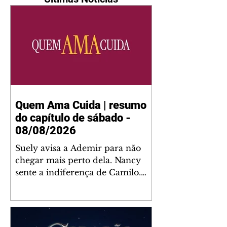
Quem Ama Cuida | resumo
do capítulo de sábado -
08/08/2026
Suely avisa a Ademir para não
chegar mais perto dela. Nancy
sente a indiferença de Camilo.
Tiago diz a Ingrid que ela não
tem competência para presidir a
joalheria. André conta a Pedro
que a associação de advogados