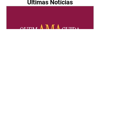
Últimas Notícias
Quem Ama Cuida | resumo
do capítulo de sábado -
08/08/2026
Suely avisa a Ademir para não
chegar mais perto dela. Nancy
sente a indiferença de Camilo.
Tiago diz a Ingrid que ela não
tem competência para presidir a
joalheria. André conta a Pedro
que a associação de advogados