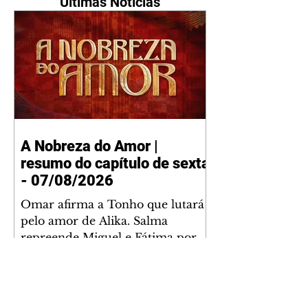
Últimas Notícias
A Nobreza do Amor |
resumo do capítulo de sexta
- 07/08/2026
Omar afirma a Tonho que lutará
pelo amor de Alika. Salma
repreende Miguel e Fátima por
terem sido rudes com Omar.
Maria Helena aconselha Manoel
sobre seu namoro com Ana
Maria. Pressionado, Bakari revela