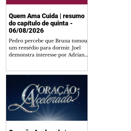
Quem Ama Cuida | resumo
do capítulo de quinta -
06/08/2026
Pedro percebe que Bruna tomou
um remédio para dormir. Joel
demonstra interesse por Adriana.
Fernando elogia Mau Mau. Bia
não gosta quando Brigitte e
Rafael se sentam à mesa com ela
e César, atrapalhando o jantar
romântico do casal. Bruna se
aproveita da preocupação de
Pedro com sua saúde para
manter o marido ao seu lado.
Elenice acusa Rosa por seu
desentendimento com Adriana.