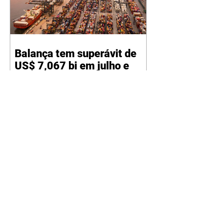
Balança tem superávit de
US$ 7,067 bi em julho e
acumula US$ 49,039 bi no
ano
06/08/2026 A balança comercial
brasileira registrou superávit
comercial de US$ 7,067 bilhões
em julho, segundo dados
divulgados nesta quinta-feira, 6,
pela Secretaria de Comércio
Exterior (Secex) do Ministério do
Desenvolvimento, Indústria,
Comércio e Serviços (MDIC). O
valor foi alcançado com
exportações de US$ 34,119 bilhões