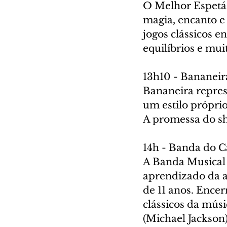
O Melhor Espetác
magia, encanto e
jogos clássicos e
equilíbrios e mu
13h10 - Bananeir
Bananeira represe
um estilo própri
A promessa do s
14h - Banda do 
A Banda Musical 
aprendizado da a
de 11 anos. Ence
clássicos da músi
(Michael Jackson)