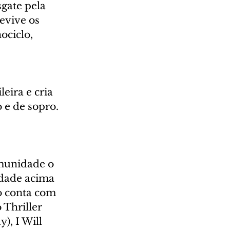
gate pela 
evive os 
ociclo, 
eira e cria 
 e de sopro. 
munidade o 
dade acima 
o conta com 
Thriller 
), I Will 