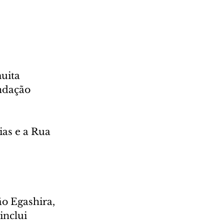
uita 
ndação 
as e a Rua 
o Egashira, 
inclui 