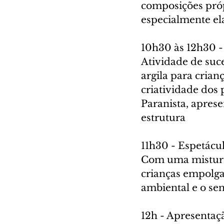
composições próp
especialmente el
10h30 às 12h30 -
Atividade de suc
argila para crian
criatividade dos
Paranista, apres
estrutura
11h30 - Espetácul
Com uma mistura 
crianças empolga
ambiental e o se
12h - Apresentaç