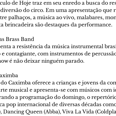
ulo de Hoje traz em seu enredo a busca do res
 diversão do circo. Em uma apresentação que r
ntre palhaços, a música ao vivo, malabares, mon
ita brincadeira são destaques da performance.
as Brass Band
nta a resistência da música instrumental brasil
o e contagiante, com instrumentos de percussão
how é não deixar ninguém parado.
Caximba
do Caximba oferece a crianças e jovens da co
rte musical e apresenta-se com músicos com i
rrando a programação do domingo, o repertóri
ca pop internacional de diversas décadas como 
, Dancing Queen (Abba), Viva La Vida (Coldplay