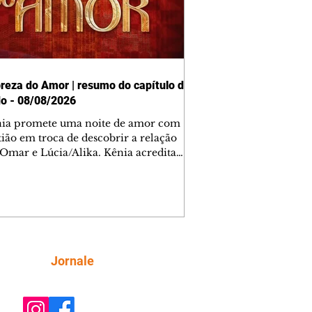
reza do Amor | resumo do capítulo de
o - 08/08/2026
nia promete uma noite de amor com
tião em troca de descobrir a relação
 Omar e Lúcia/Alika. Kênia acredita
inta esteja mesmo ao lado de Jendal, e
o convite para jantar com os dois.
 desabafa com Casemiro e conta que
ília de Lúcia/Alika tem uma dívida
mar. Ana Maria vai à casa de Manoel
estratada por Fortunato. José e Omar
tam sobre a possível jazida de
Siga
Jornale
tênio na região. Virgínia provoca
nes na frente de Marta. Binta s