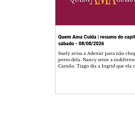
Quem Ama Cuida | resumo do capít
sábado - 08/08/2026
Suely avisa a Ademir para não che
perto dela. Nancy sente a indiferen
Camilo. Tiago diz a Ingrid que ela
competência para presidir a joalher
André conta a Pedro que a associaç
advogados expulsou Ademir. Laure
contrata Adriana para servir no
restaurante. Adriana vê Pedro e Br
restaurante. Bruna provoca Adrian
pede ajuda a André para marcar u
Contato comercial
encontro com Suely. Adriana diz a 
mmjornale@gmail.com
que está feliz trabalhando no resta
Telefone: (41) 99978-9956
Nanc