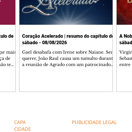
ulo de
Coração Acelerado | resumo do capítulo de
A Nob
sábado - 08/08/2026
sábad
gar mais
Gael desabafa com Irene sobre Naiane. Sem
Virgí
ça de
querer, João Raul causa um tumulto durante
Sebas
 não tem
a reunião de Agrado com um patrocinador.
entre
ia.
Zilá orienta Osmar a seguir Cinara, que
que B
ão de
percebe a movimentação e alerta Ronei.
nega 
ntino
Palhares confronta Cinara sobre a
Tonho
aproximação com Ronei. Eduarda pensa
a fam
una no
em pedir a Valéria para ficar com Sol. Gael
com O
a. Dora
decide terminar com Naiane. João Raul
e é d
m
inventa para Agrado que não está
comen
Editorias
Editais Certificados
Lyris
conseguindo conviver com seu sucesso, e
tungs
urante de
termina o relacionamento dos dois.
Dióge
CAPA
PUBLICIDADE LEGAL
CIDADE