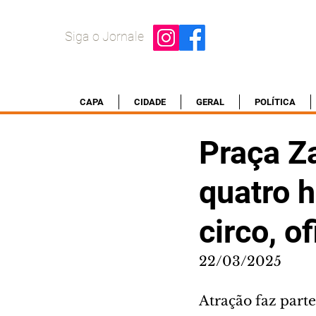
Siga o Jornale
CAPA
CIDADE
GERAL
POLÍTICA
Praça Z
quatro h
circo, o
22/03/2025
Atração faz par