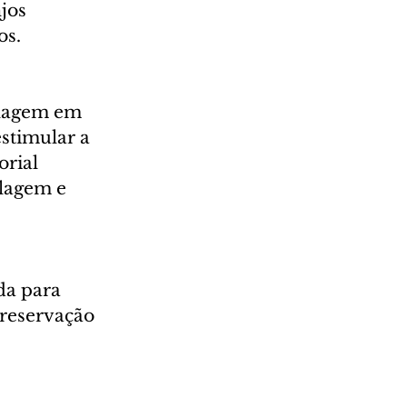
jos 
os.
elagem em 
estimular a 
rial 
lagem e 
da para 
preservação 