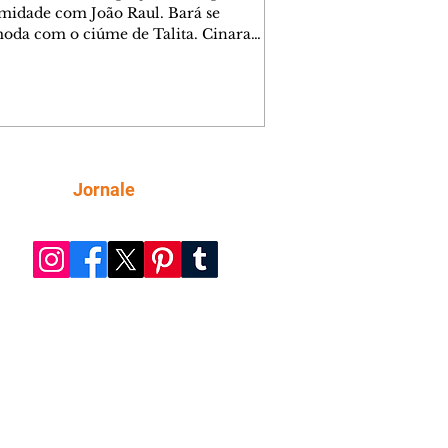
midade com João Raul. Bará se
oda com o ciúme de Talita. Cinara
afa com Ronei e decide passar uns
na casa de Palhares. Agrado pede para
ma conversa com Eduarda. Janete
onta Zilá, que garante à irmã que não
ce Verônica. Ronei reconhece uma
el bolsa de Zilá entre os pertences de
ica, e liga para Cinara. Agrado pensa
Siga
Jornale
sfazer sua dupla com Eduarda para
r João Raul sem prejudicar a amiga.