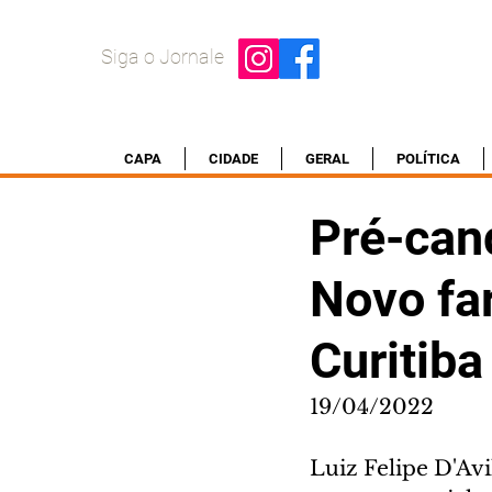
Siga o Jornale
CAPA
CIDADE
GERAL
POLÍTICA
Pré-cand
Novo fa
Curitiba
19/04/2022
Luiz Felipe D'Av