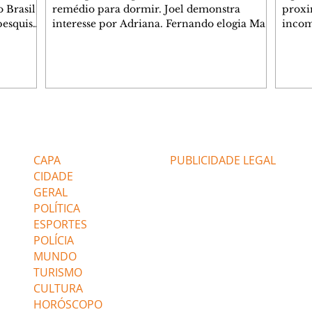
 Brasil,
remédio para dormir. Joel demonstra
proxi
pesquisas
interesse por Adriana. Fernando elogia Mau
incom
lgada no
Mau. Bia não gosta quando Brigitte e Rafael
desab
 a
se sentam à mesa com ela e César,
dias 
entes
atrapalhando o jantar romântico do casal.
ter u
Bruna se aproveita da preocupação de
confr
 na área,
Pedro com sua saúde para manter o marido
conhe
 Paulo e
ao seu lado. Elenice acusa Rosa por seu
possív
desentendimento com Adriana. Joel
Verôn
Editorias
Editais Certificados
 (47%),
convida Adriana e a família para jantar no
em de
restaurante. Otoniel se depara com o
ajuda
CAPA
PUBLICIDADE LEGAL
retrato de Franc
CIDADE
GERAL
POLÍTICA
ESPORTES
POLÍCIA
MUNDO
TURISMO
CULTURA
HORÓSCOPO