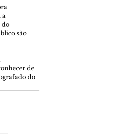
ra 
 a 
 do 
lico são 
 
conhecer de 
ografado do 