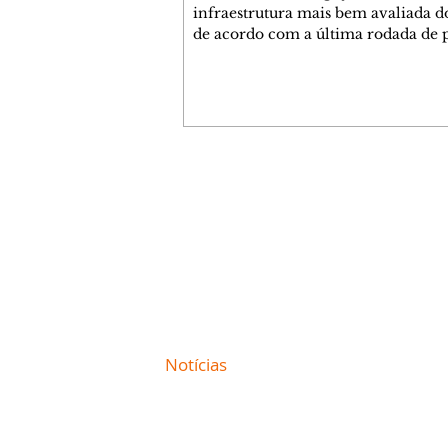
infraestrutura mais bem avaliada do
de acordo com a última rodada de 
da Genial/Quaest nos estados, divu
fim de julho. O instituto questionou
população de 10 estados sobre difer
áreas de governo e os paranaenses
cravaram 59% de avaliação positiva
índice superior a estados como São
Minas Gerais. Na nova rodada, depois do
Contato comercial
Paraná aparecem Goiás (54%), Ceará
mmjornale@gmail.com
Bahia (46%) e São Paulo (44%
Telefone: (41) 99978-9956
Redação
E-mail:
redacaojornale@gmail.com
Site de
Notícias
de Curitiba / Paraná