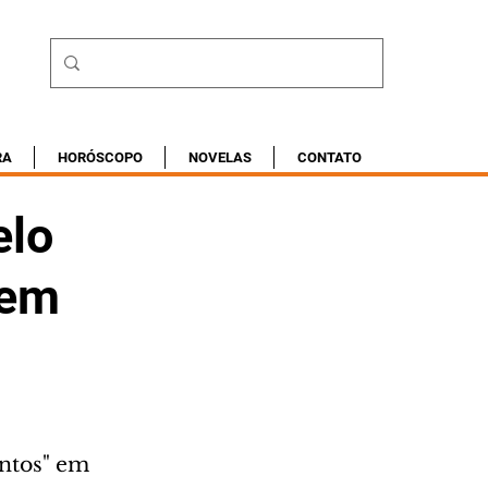
RA
HORÓSCOPO
NOVELAS
CONTATO
elo
 em
ntos" em 