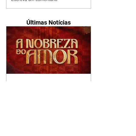
Últimas Notícias
A Nobreza do Amor |
resumo do capítulo de sexta
- 07/08/2026
Omar afirma a Tonho que lutará
pelo amor de Alika. Salma
repreende Miguel e Fátima por
terem sido rudes com Omar.