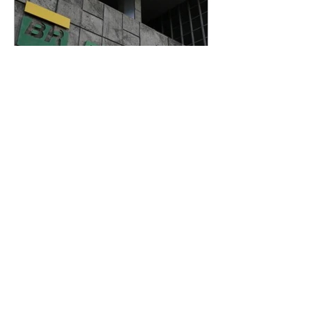
Petrobras tem lucro líquido
de R$ 52,4 bi no segundo
trimestre
07/08/2026 Resultado foi
marcado por recorde de
produção e exportação Agência
Brasil A Petrobras teve lucro
líquido de R$ 52,4 bilhões (US$
10,4 bilhões) no segundo trimestre
de 2026, 97% a mais em
comparação ao mesmo período