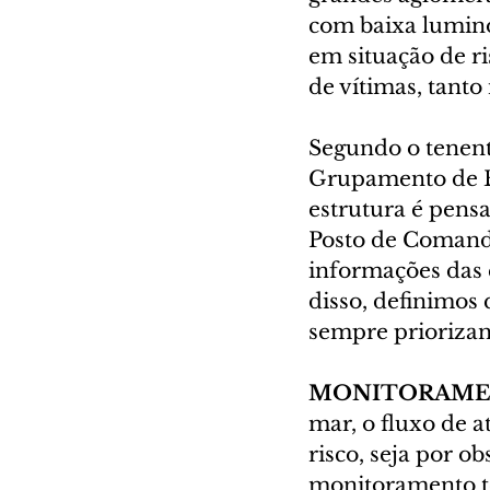
com baixa lumino
em situação de r
de vítimas, tanto
Segundo o tenent
Grupamento de Bo
estrutura é pens
Posto de Comand
informações das 
disso, definimos 
sempre priorizand
MONITORAMEN
mar, o fluxo de 
risco, seja por o
monitoramento te