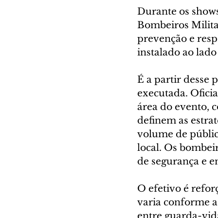
Durante os shows
Bombeiros Milita
prevenção e resp
instalado ao lado
É a partir desse 
executada. Ofici
área do evento, 
definem as estra
volume de público
local. Os bombei
de segurança e e
O efetivo é refo
varia conforme a 
entre guarda-vida