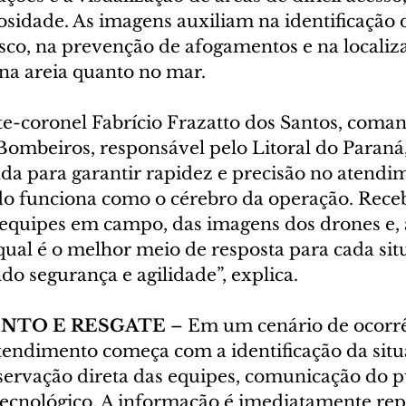
sidade. As imagens auxiliam na identificação 
isco, na prevenção de afogamentos e na localiz
 na areia quanto no mar.
e-coronel Fabrício Frazatto dos Santos, coman
mbeiros, responsável pelo Litoral do Paraná,
ada para garantir rapidez e precisão no atendi
o funciona como o cérebro da operação. Rece
equipes em campo, das imagens dos drones e, a
qual é o melhor meio de resposta para cada sit
o segurança e agilidade”, explica.
TO E RESGATE 
– Em um cenário de ocorrê
atendimento começa com a identificação da situ
bservação direta das equipes, comunicação do p
cnológico. A informação é imediatamente rep