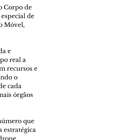
o Corpo de 
especial de 
o Móvel, 
da e 
o real a 
m recursos e 
ando o 
de cada 
ais órgãos 
 número que 
 estratégica 
drone, 