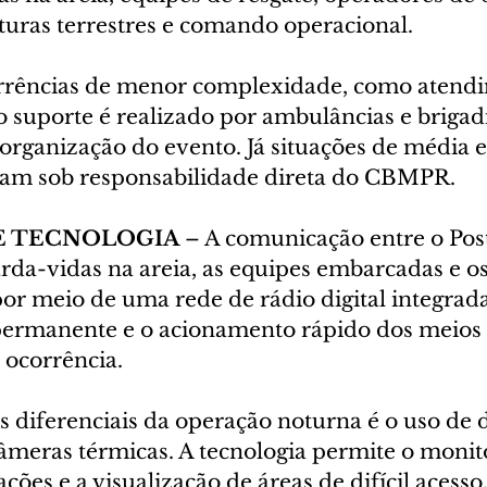
turas terrestres e comando operacional.
orrências de menor complexidade, como atend
 o suporte é realizado por ambulâncias e brigadi
organização do evento. Já situações de média e 
cam sob responsabilidade direta do CBMPR.
E TECNOLOGIA 
– A comunicação entre o Pos
da-vidas na areia, as equipes embarcadas e o
por meio de uma rede de rádio digital integrada
permanente e o acionamento rápido dos meios 
 ocorrência.
s diferenciais da operação noturna é o uso de 
meras térmicas. A tecnologia permite o moni
ões e a visualização de áreas de difícil acess