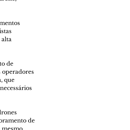
imentos 
stas 
alta 
to de 
s operadores 
, que 
necessários 
drones 
toramento de 
o, mesmo 