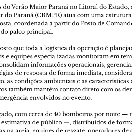
 do Verão Maior Paraná no Litoral do Estado, 
r do Paraná (CBMPR) atua com uma estrutura 
osta, coordenada a partir do Posto de Comand
 do palco principal.
posto que toda a logística da operação é planeja
ais e equipes especializadas monitoram em temp
consolidam informações operacionais, gerencia
tégias de resposta de forma imediata, consider
, as condições ambientais e as características 
ros também mantém contato direto com os dem
mergência envolvidos no evento.
rçado, com cerca de 40 bombeiros por noite —
estimativa de público —, distribuídos de forma
s na areia, equipes de resgate, operadores de 