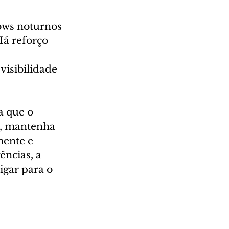
ows noturnos 
Há reforço 
isibilidade 
 que o 
e, mantenha 
mente e 
ncias, a 
gar para o 