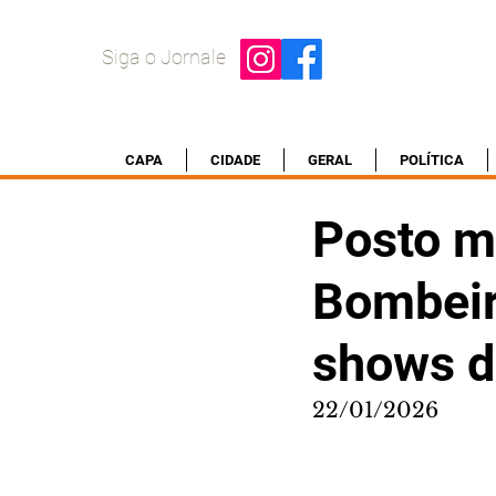
Siga o Jornale
CAPA
CIDADE
GERAL
POLÍTICA
Posto mó
Bombeir
shows d
22/01/2026