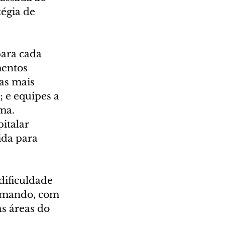
égia de 
para cada 
entos 
as mais 
 e equipes a 
ma.
italar 
ida para 
dificuldade 
Comando, com 
s áreas do 