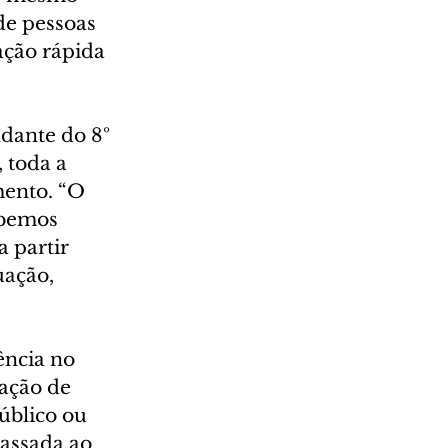
de pessoas 
ação rápida 
dante do 8º 
 toda a 
mento. “O 
bemos 
 partir 
uação, 
ncia no 
ação de 
úblico ou 
assada ao 