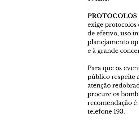
PROTOCOLOS 
exige protocolos 
de efetivo, uso i
planejamento ope
e à grande conc
Para que os even
público respeite 
atenção redobrad
procure os bombe
recomendação é a
telefone 193.