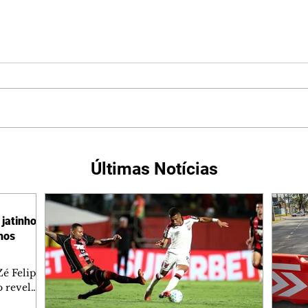
Últimas Notícias
jatinho
lhos
é Felipe
 revelar
ronave.