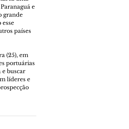
 Paranaguá e 
 grande 
 esse 
tros países 
a (25), em 
s portuárias 
 e buscar 
 líderes e 
prospecção 