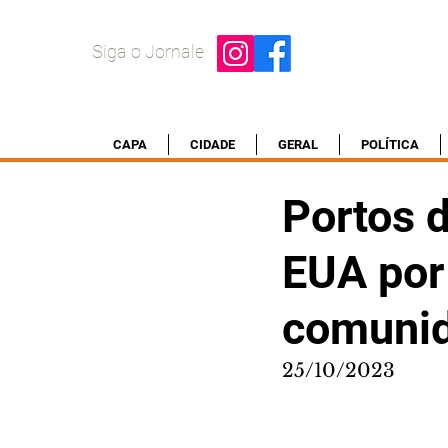
Siga o Jornale
CAPA
CIDADE
GERAL
POLÍTICA
Portos 
EUA por
comuni
25/10/2023