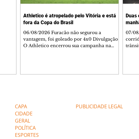
-feira,
rido e
Athletico é atropelado pelo Vitória e está
Duas 
o espaço
fora da Copa do Brasil
manh
inia
veram
06/08/2026 Furacão não segurou a
07/08
sé
vantagem, foi goleado por 4x0 Divulgação
corri
s
O Athletico encerrou sua campanha na
trâns
 entre
Copa do Brasil nesta quinta-feira (6), em
domin
uma noite infeliz em Salvador (BA). O time
5h30 
paranaense foi superado por 4×0 pelo
Jardi
Vitória, no Barradão, e viu derreter a
Agent
vantagem de dois gols que levou da Arena
acomp
da Baixada. A equipe baiana marcou dois
é par
gols em cada tempo. Renê e Erick
deslo
Editorias
Editais Certificados
balançaram a rede no primeiro. Renê e
respei
Marinho fecharam a conta no segundo.
orient
CAPA
PUBLICIDADE LEGAL
Superado por 4×
utiliz
CIDADE
GERAL
POLÍTICA
ESPORTES