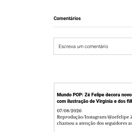
Comentários
Escreva um comentário
Mundo POP: Zé Felipe decora novo 
com ilustração de Virgínia e dos fi
07/08/2026
Reprodução/Instagram/@zefelipe Z
chamou a atenção dos seguidores ao
um detalhe especial de sua nova ae