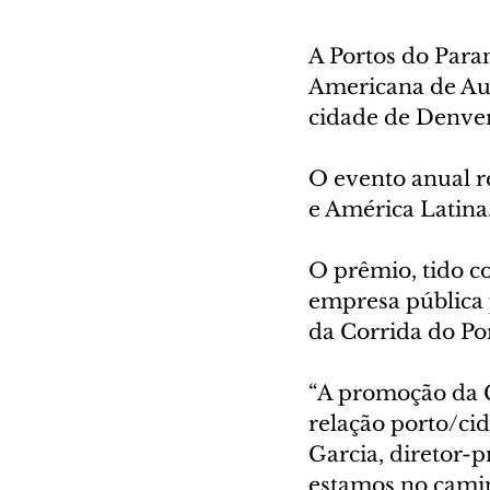
A Portos do Paran
Americana de Aut
cidade de Denver
O evento anual r
e América Latina.
O prêmio, tido c
empresa pública 
da Corrida do Po
“A promoção da C
relação porto/ci
Garcia, diretor-p
estamos no camin