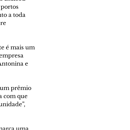
portos 
to a toda 
re 
te é mais um 
 empresa 
Antonina e 
r um prêmio 
a com que 
unidade”, 
 marca uma 