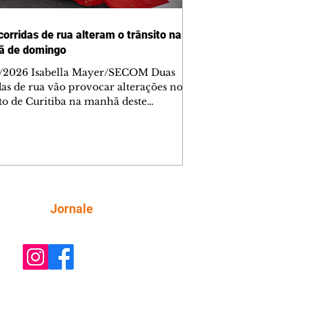
corridas de rua alteram o trânsito na
ã de domingo
/2026 Isabella Mayer/SECOM Duas
das de rua vão provocar alterações no
ito de Curitiba na manhã deste
go (9/8). As mudanças começam às
e afetam principalmente as regiões do
m das Américas e do Água Verde.
es de trânsito e monitores farão o
anhamento das provas. A orientação
a que os motoristas programem os
camentos com antecedência,
Siga
Jornale
tem a sinalização provisória e as
ações dos agentes de trânsito,
ando rotas al