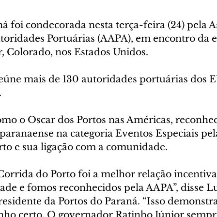
á foi condecorada nesta terça-feira (24) pela A
oridades Portuárias (AAPA), em encontro da e
, Colorado, nos Estados Unidos. 
eúne mais de 130 autoridades portuárias dos 
 
omo o Oscar dos Portos nas Américas, reconhec
paranaense na categoria Eventos Especiais pe
rto e sua ligação com a comunidade.
orrida do Porto foi a melhor relação incentiva
dade e fomos reconhecidos pela AAPA”, disse L
residente da Portos do Paraná. “Isso demonstr
ho certo. O governador Ratinho Júnior sempr