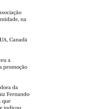
ssociação 
ntidade, na 
EUA, Canadá 
eu a 
la promoção 
dora da 
uiz Fernando 
a que 
e indicou 