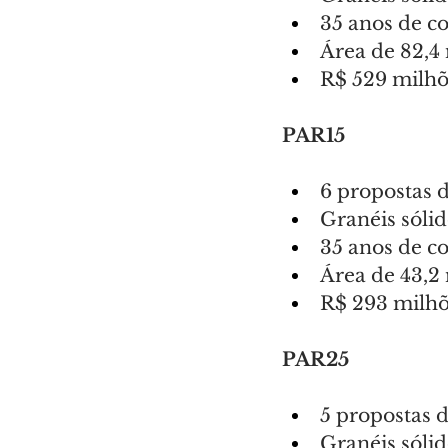
35 anos de c
Área de 82,4
R$ 529 milhõe
PAR15
6 propostas d
Granéis sólid
35 anos de c
Área de 43,2
R$ 293 milhõe
PAR25
5 propostas d
Granéis sólid