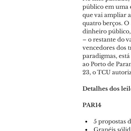
público em uma o
que vai ampliar 
quatro berços. O 
dinheiro público
– o restante do 
vencedores dos tr
paradigmas, está 
ao Porto de Paran
23, o TCU autori
Detalhes dos lei
PAR14
5 propostas d
Granéis sólid