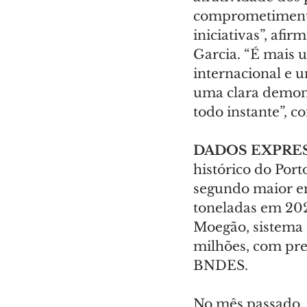
comprometimento,
iniciativas”, afi
Garcia. “É mais 
internacional e 
uma clara demons
todo instante”, 
DADOS EXPRES
histórico do Por
segundo maior em
toneladas em 2024
Moegão, sistema 
milhões, com prev
BNDES.
No mês passado, 