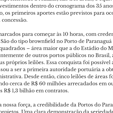
nvestimentos dentro do cronograma dos 35 ano
, os primeiros aportes estão previstos para oc
a concessão.
 marcados para começar às 10 horas, com cred
. São do tipo brownfield no Porto de Paranaguá
 quadrados – área maior que a do Estádio do 
ntemente de outros portos públicos no Brasil, 
s próprios leilões. Essa conquista foi possível a
ou a ser a primeira autoridade portuária a obt
trativa. Desde então, cinco leilões de áreas 
ndo cerca de R$ 60 milhões arrecadados em ou
s R$ 1,3 bilhão em contratos.
 nossa força, a credibilidade da Portos do Para
 projetos. Uma clara demonstração da seriedade