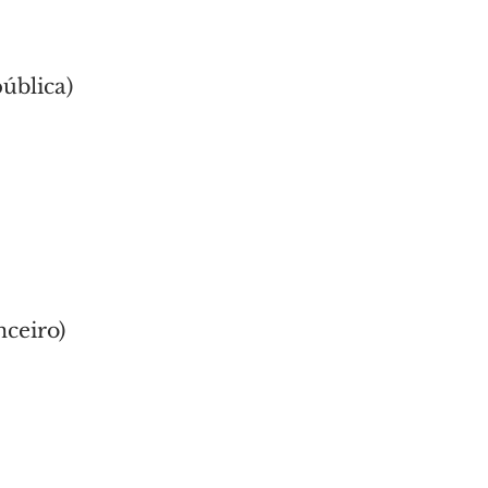
ública)
nceiro)