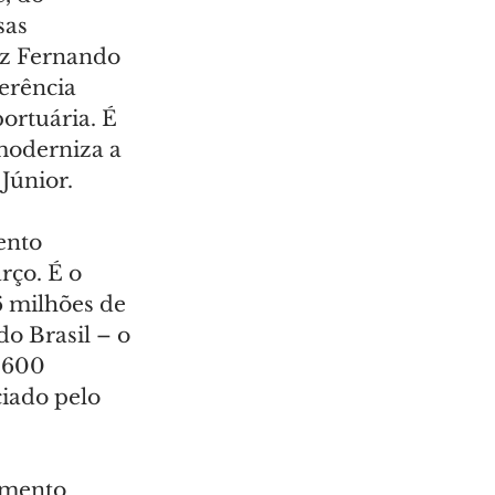
as 
iz Fernando 
erência 
ortuária. É 
moderniza a 
Júnior.
nto 
ço. É o 
 milhões de 
o Brasil – o 
 600 
ciado pelo 
imento 