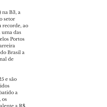
 na B3, a 
 setor 
 recorde, ao 
a uma das 
elos Portos 
rreira 
do Brasil a 
nal de 
5 e são 
idos 
batido a 
 os 
alente a R$ 