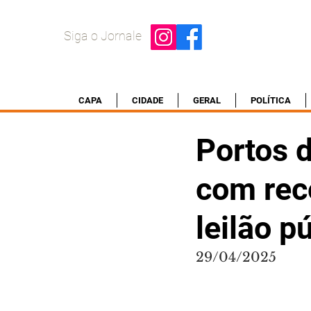
Siga o Jornale
CAPA
CIDADE
GERAL
POLÍTICA
Portos d
com rec
leilão p
29/04/2025