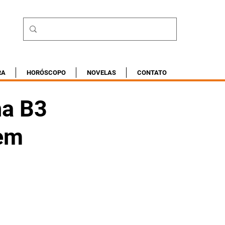
RA
HORÓSCOPO
NOVELAS
CONTATO
na B3
 em