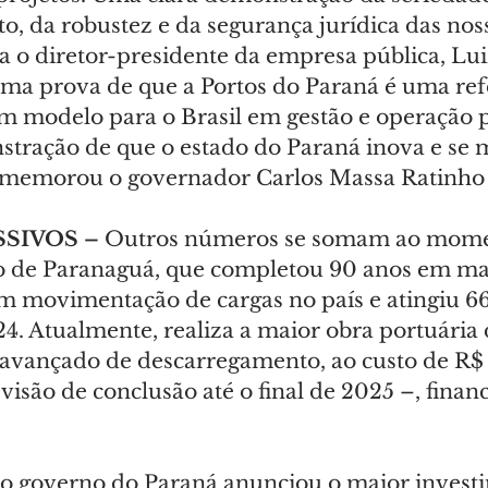
 da robustez e da segurança jurídica das noss
rma o diretor-presidente da empresa pública, Lu
uma prova de que a Portos do Paraná é uma ref
um modelo para o Brasil em gestão e operação p
tração de que o estado do Paraná inova e se 
comemorou o governador Carlos Massa Ratinho 
SIVOS –
 Outros números se somam ao mome
to de Paranaguá, que completou 90 anos em mar
 movimentação de cargas no país e atingiu 66
. Atualmente, realiza a maior obra portuária d
avançado de descarregamento, ao custo de R$
isão de conclusão até o final de 2025 –, finan
o governo do Paraná anunciou o maior invest