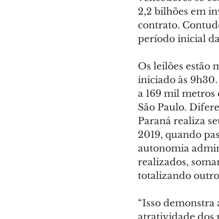
2,2 bilhões em i
contrato. Contudo
período inicial d
Os leilões estão
iniciado às 9h30
a 169 mil metros
São Paulo. Difere
Paraná realiza seu
2019, quando pass
autonomia adminis
realizados, soma
totalizando outro
“Isso demonstra a
atratividade dos