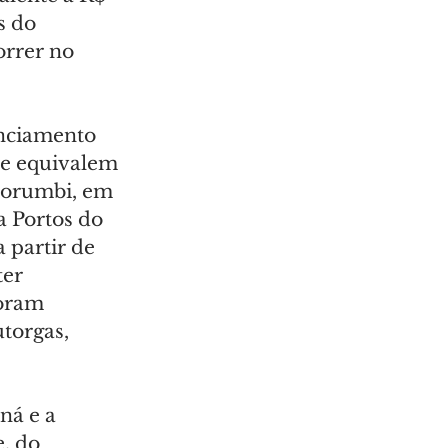
s do 
orrer no 
enciamento 
 e equivalem 
Morumbi, em 
a Portos do 
 partir de 
er 
foram 
torgas, 
ná e a 
, do 