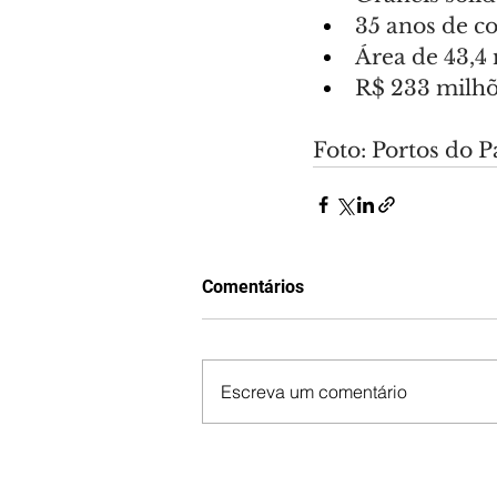
35 anos de c
Área de 43,4
R$ 233 milhõe
Foto: Portos do 
Comentários
Escreva um comentário