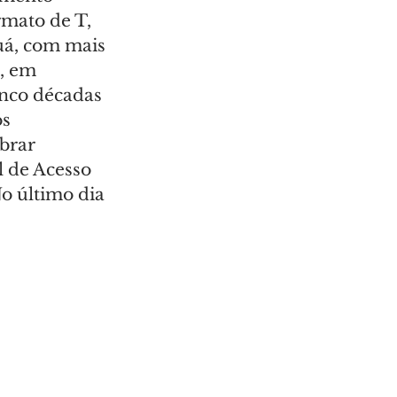
mato de T, 
uá, com mais 
, em 
inco décadas 
s 
brar 
l de Acesso 
No último dia 