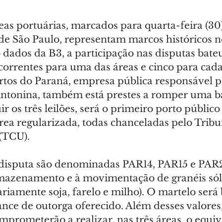
reas portuárias, marcados para quarta-feira (30)
de São Paulo, representam marcos históricos no
dados da B3, a participação nas disputas bateu
ncorrentes para uma das áreas e cinco para cad
rtos do Paraná, empresa pública responsável p
ntonina, também está prestes a romper uma ba
ir os três leilões, será o primeiro porto público 
rea regularizada, todas chanceladas pelo Tribu
(TCU).
 disputa são denominadas PAR14, PAR15 e PAR2
mazenamento e à movimentação de granéis sól
ariamente soja, farelo e milho). O martelo será 
ance de outorga oferecido. Além desses valores,
prometerão a realizar, nas três áreas, o equiv