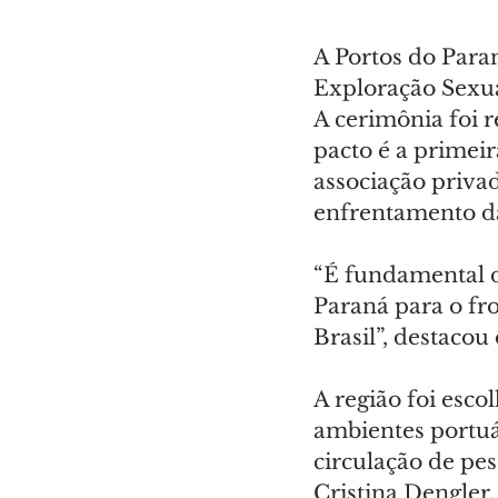
A Portos do Para
Exploração Sexua
A cerimônia foi 
pacto é a primei
associação privad
enfrentamento da 
“É fundamental d
Paraná para o fro
Brasil”, destacou
A região foi esco
ambientes portuá
circulação de pe
Cristina Dengler