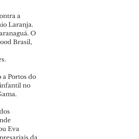
ontra a 
io Laranja. 
Paranaguá. O 
od Brasil, 
s.
 a Portos do 
nfantil no 
 Gama.
dos 
nde 
ou Eva 
resariais da 