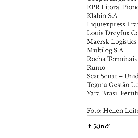
EPR Litoral Pion
Klabin S.A
Liquiexpress Tr
Louis Dreyfus C
Maersk Logistics
Multilog S.A
Rocha Terminais 
Rumo
Sest Senat – Un
Tegma Gestão Log
Yara Brasil Ferti
Foto: Hellen Lei