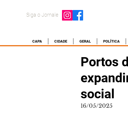
Siga o Jornale
CAPA
CIDADE
GERAL
POLÍTICA
Portos 
expandi
social
16/05/2025