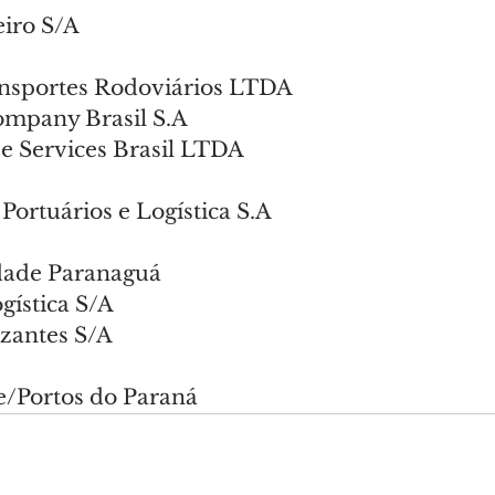
eiro S/A
ansportes Rodoviários LTDA
ompany Brasil S.A
 e Services Brasil LTDA
Portuários e Logística S.A
idade Paranaguá
ística S/A
lizantes S/A
te/Portos do Paraná