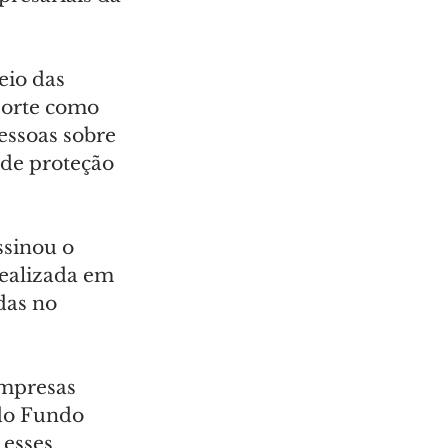
eio das 
porte como 
essoas sobre 
de proteção 
sinou o 
ealizada em 
das no 
empresas 
 do Fundo 
esses 