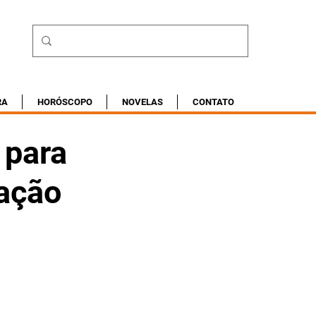
RA
HORÓSCOPO
NOVELAS
CONTATO
 para
zação