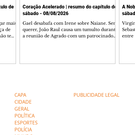
ulo de
Coração Acelerado | resumo do capítulo de
A Nob
sábado - 08/08/2026
sábad
gar mais
Gael desabafa com Irene sobre Naiane. Sem
Virgí
ça de
querer, João Raul causa um tumulto durante
Sebas
 não tem
a reunião de Agrado com um patrocinador.
entre
ia.
Zilá orienta Osmar a seguir Cinara, que
que B
ão de
percebe a movimentação e alerta Ronei.
nega 
ntino
Palhares confronta Cinara sobre a
Tonho
aproximação com Ronei. Eduarda pensa
a fam
una no
em pedir a Valéria para ficar com Sol. Gael
com O
a. Dora
decide terminar com Naiane. João Raul
e é d
m
inventa para Agrado que não está
comen
Editorias
Editais Certificados
Lyris
conseguindo conviver com seu sucesso, e
tungs
urante de
termina o relacionamento dos dois.
Dióge
CAPA
PUBLICIDADE LEGAL
CIDADE
GERAL
POLÍTICA
ESPORTES
POLÍCIA