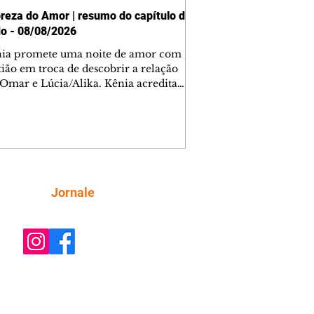
reza do Amor | resumo do capítulo de
o - 08/08/2026
nia promete uma noite de amor com
tião em troca de descobrir a relação
 Omar e Lúcia/Alika. Kênia acredita
inta esteja mesmo ao lado de Jendal, e
o convite para jantar com os dois.
 desabafa com Casemiro e conta que
ília de Lúcia/Alika tem uma dívida
mar. Ana Maria vai à casa de Manoel
estratada por Fortunato. José e Omar
tam sobre a possível jazida de
Siga
Jornale
tênio na região. Virgínia provoca
nes na frente de Marta. Binta s