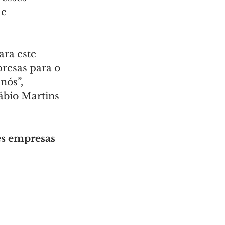
e 
ra este 
resas para o 
nós”, 
ábio Martins 
es empresas 