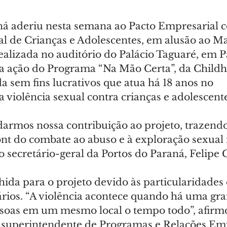
ná aderiu nesta semana ao Pacto Empresarial c
l de Crianças e Adolescentes, em alusão ao Ma
realizada no auditório do Palácio Taguaré, em 
ra ação do Programa “Na Mão Certa”, da Childho
a sem fins lucrativos que atua há 18 anos no 
violência sexual contra crianças e adolescente
armos nossa contribuição ao projeto, trazendo
nt do combate ao abuso e à exploração sexual i
 o secretário-geral da Portos do Paraná, Felipe
lhida para o projeto devido às particularidades 
rios. “A violência acontece quando há uma gra
ssoas em um mesmo local o tempo todo”, afirm
, superintendente de Programas e Relações Emp