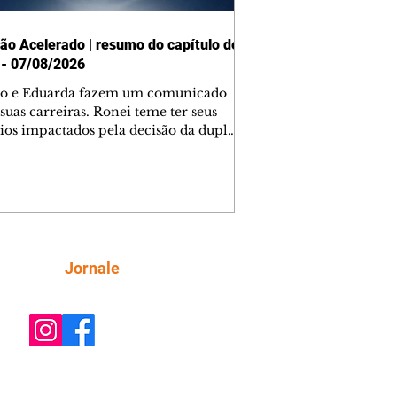
ão Acelerado | resumo do capítulo de
 - 07/08/2026
o e Eduarda fazem um comunicado
suas carreiras. Ronei teme ter seus
ios impactados pela decisão da dupla.
e decide prestar queixa contra
ica. Gael descobre que Naiane passou
ações sigilosas para Talita. Ronei
ra Verônica novamente e descobre
la deixou Bom Retorno. Gael se
ciona com Naiane. Valéria anuncia
e mudará de país, e Eduarda se
Siga
Jornale
upa com Sol. Palhares desconfia de
a em relação a Zilá. Ronei e Cinara
nfia