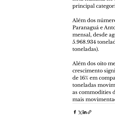
principal categori
Além dos números
Paranaguá e Anto
mensal, desde ag
5.968.934 tonela
toneladas).
Além dos oito me
crescimento sign
de 16% em compar
toneladas movime
as commodities de
mais movimenta