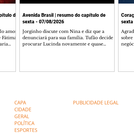
ítulo de
Avenida Brasil | resumo do capítulo de
Coraç
sexta - 07/08/2026
sexta
elo amor
Jorginho discute com Nina e diz que a
Agrad
e Fátima
denunciará para sua família. Tufão decide
sobre 
aria
procurar Lucinda novamente e quase
negóc
u
encontra Nina no lixão. Débora se
Janet
do,
preocupa com Jorginho. Monalisa pede que
Verôn
esteve
Olenka não a deixe sozinha. Tufão
inform
 Alika o
encontra Jorginho e o leva para casa. Max é
procu
. Chinua
hostil com Carminha. Diógenes se irrita
que e
quando Tavinho diz que não negociará o
decep
 Pascoal
passe de Roni por causa de sua sexualidade.
que s
Editorias
Editais Certificados
re que
Janaína admite para Jorginho que Lúcio e
preoc
r aos
Max estavam envolvidos na tentativa de
Cinar
CAPA
PUBLICIDADE LEGAL
assalto à
desco
CIDADE
GERAL
POLÍTICA
ESPORTES