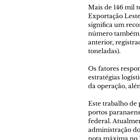
Mais de 146 mil 
Exportação Leste 
significa um reco
número também r
anterior, registr
toneladas).
Os fatores respo
estratégias logís
da operação, al
Este trabalho de
portos paranaens
federal. Atualme
administração do
nota máxima no Í