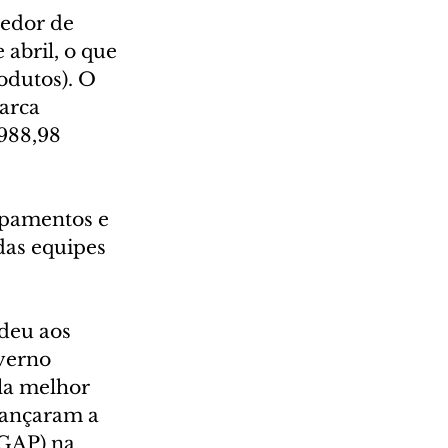
edor de 
abril, o que 
odutos). O 
arca 
.988,98 
ipamentos e 
das equipes 
deu aos 
verno 
la melhor 
cançaram a 
GAP) na 