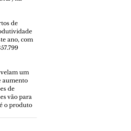
tos de 
odutividade 
te ano, com 
57.799 
revelam um 
e aumento 
es de 
es vão para 
 é o produto 