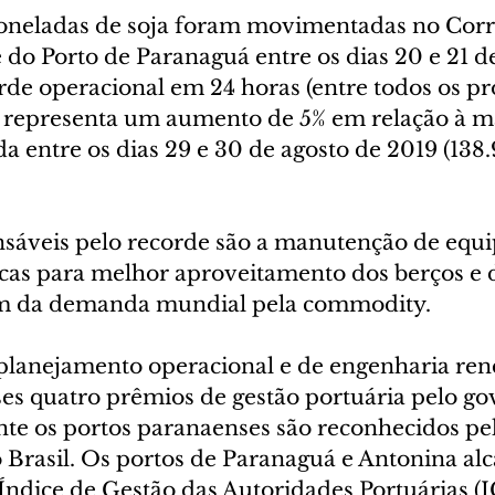
toneladas de soja foram movimentadas no Corr
do Porto de Paranaguá entre os dias 20 e 21 de 
rde operacional em 24 horas (entre todos os pr
epresenta um aumento de 5% em relação à m
ada entre os dias 29 e 30 de agosto de 2019 (138
nsáveis pelo recorde são a manutenção de equ
ticas para melhor aproveitamento dos berços e 
ém da demanda mundial pela commodity.
 planejamento operacional e de engenharia ren
es quatro prêmios de gestão portuária pelo go
nte os portos paranaenses são reconhecidos pe
 Brasil. Os portos de Paranaguá e Antonina al
ndice de Gestão das Autoridades Portuárias (I