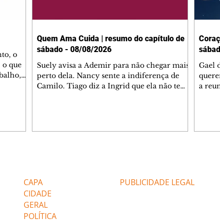
Quem Ama Cuida | resumo do capítulo de
Coraç
sábado - 08/08/2026
sábad
to, o
 o que
Suely avisa a Ademir para não chegar mais
Gael 
balho,
perto dela. Nancy sente a indiferença de
quere
studo
Camilo. Tiago diz a Ingrid que ela não tem
a reu
da nossa
competência para presidir a joalheria.
Zilá 
miliano
André conta a Pedro que a associação de
perce
r Franco
advogados expulsou Ademir. Laurentino
Palha
ir
contrata Adriana para servir no
aprox
 e
restaurante. Adriana vê Pedro e Bruna no
em pe
-0645.
restaurante. Bruna provoca Adriana. Dora
decid
através
pede ajuda a André para marcar um
inven
Editorias
Editais Certificados
encontro com Suely. Adriana diz a Lyris
conse
que está feliz trabalhando no restaurante de
termi
CAPA
PUBLICIDADE LEGAL
Nanc
CIDADE
GERAL
POLÍTICA