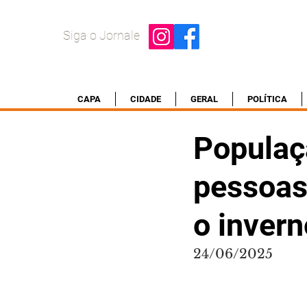
Siga o Jornale
CAPA
CIDADE
GERAL
POLÍTICA
Populaç
pessoas
o inver
24/06/2025