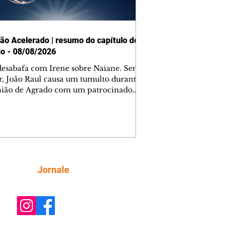
ão Acelerado | resumo do capítulo de
o - 08/08/2026
desabafa com Irene sobre Naiane. Sem
r, João Raul causa um tumulto durante
nião de Agrado com um patrocinador.
orienta Osmar a seguir Cinara, que
be a movimentação e alerta Ronei.
res confronta Cinara sobre a
imação com Ronei. Eduarda pensa
dir a Valéria para ficar com Sol. Gael
e terminar com Naiane. João Raul
ta para Agrado que não está
Siga
Jornale
guindo conviver com seu sucesso, e
na o relacionamento dos dois.