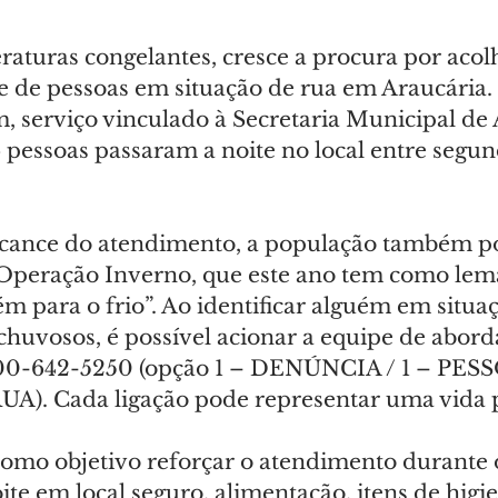
aturas congelantes, cresce a procura por acol
e de pessoas em situação de rua em Araucária.
 serviço vinculado à Secretaria Municipal de A
 pessoas passaram a noite no local entre segund
lcance do atendimento, a população também p
Operação Inverno, que este ano tem como lem
 para o frio”. Ao identificar alguém em situaç
 chuvosos, é possível acionar a equipe de abord
800-642-5250 (opção 1 – DENÚNCIA / 1 – PES
). Cada ligação pode representar uma vida p
omo objetivo reforçar o atendimento durante o
te em local seguro, alimentação, itens de higie