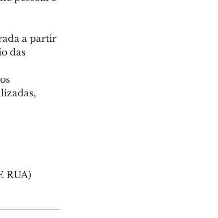
ada a partir 
o das 
os 
izadas, 
E RUA)