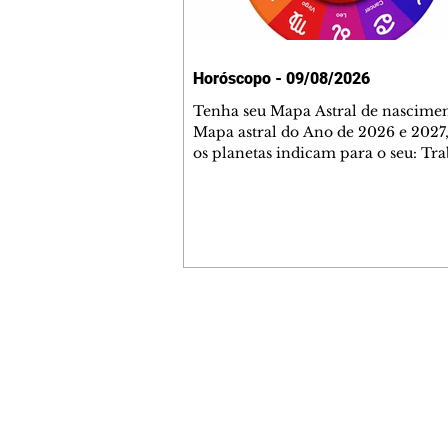
Horóscopo - 09/08/2026
Tenha seu Mapa Astral de nascimen
Mapa astral do Ano de 2026 e 2027,
os planetas indicam para o seu: Tra
Amor, Dinheiro, Saúde e Família. E
com 35 páginas. Adquira já através 
loja virtual ou na loja física: rua E
Perneta 30 – loja 21 – galeria Ceza
– centro – Curitiba. Você pode ped
também através do nosso Whatsapp
receber seu livro virtual: (41) 99719
Escute o programa Bom Dia Astral 
Contato comercial
da Rádio Cultura AM 930 e t
mmjornale@gmail.com
Telefone: (41) 99978-9956
Redação
E-mail:
redacaojornale@gmail.com