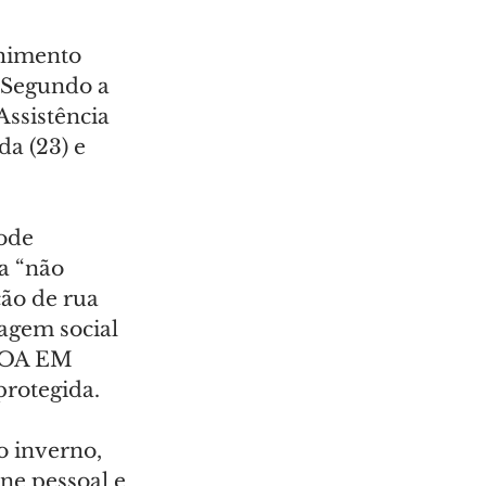
himento 
 Segundo a 
ssistência 
a (23) e 
ode 
a “não 
ão de rua 
agem social 
SOA EM 
rotegida.
 inverno, 
ne pessoal e 