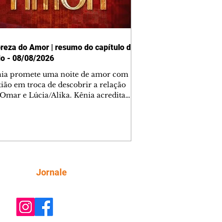
reza do Amor | resumo do capítulo de
o - 08/08/2026
nia promete uma noite de amor com
tião em troca de descobrir a relação
 Omar e Lúcia/Alika. Kênia acredita
inta esteja mesmo ao lado de Jendal, e
o convite para jantar com os dois.
 desabafa com Casemiro e conta que
ília de Lúcia/Alika tem uma dívida
mar. Ana Maria vai à casa de Manoel
estratada por Fortunato. José e Omar
tam sobre a possível jazida de
Siga
Jornale
tênio na região. Virgínia provoca
nes na frente de Marta. Binta s