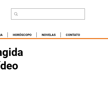
RA
HORÓSCOPO
NOVELAS
CONTATO
ngida
ídeo