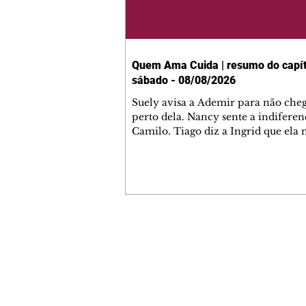
Quem Ama Cuida | resumo do capít
sábado - 08/08/2026
Suely avisa a Ademir para não che
perto dela. Nancy sente a indiferen
Camilo. Tiago diz a Ingrid que ela
competência para presidir a joalher
André conta a Pedro que a associaç
advogados expulsou Ademir. Laure
contrata Adriana para servir no
restaurante. Adriana vê Pedro e Br
restaurante. Bruna provoca Adrian
pede ajuda a André para marcar u
Contato comercial
encontro com Suely. Adriana diz a 
mmjornale@gmail.com
que está feliz trabalhando no resta
Telefone: (41) 99978-9956
Nanc
Redação