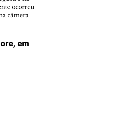
ente ocorreu 
uma câmera 
more, em 