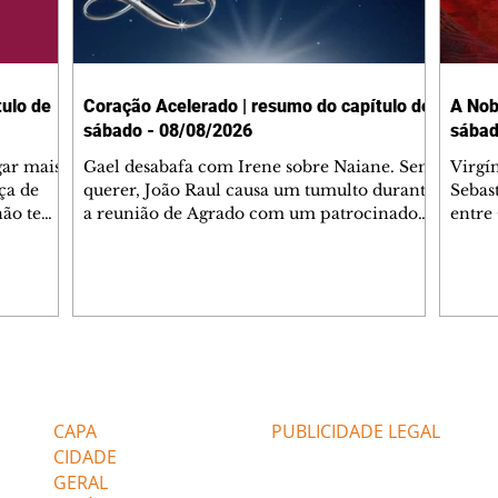
ulo de
Coração Acelerado | resumo do capítulo de
A Nob
sábado - 08/08/2026
sábad
gar mais
Gael desabafa com Irene sobre Naiane. Sem
Virgí
ça de
querer, João Raul causa um tumulto durante
Sebas
 não tem
a reunião de Agrado com um patrocinador.
entre
ia.
Zilá orienta Osmar a seguir Cinara, que
que B
ão de
percebe a movimentação e alerta Ronei.
nega 
ntino
Palhares confronta Cinara sobre a
Tonho
aproximação com Ronei. Eduarda pensa
a fam
una no
em pedir a Valéria para ficar com Sol. Gael
com O
a. Dora
decide terminar com Naiane. João Raul
e é d
m
inventa para Agrado que não está
comen
Editorias
Editais Certificados
Lyris
conseguindo conviver com seu sucesso, e
tungs
urante de
termina o relacionamento dos dois.
Dióge
CAPA
PUBLICIDADE LEGAL
CIDADE
GERAL