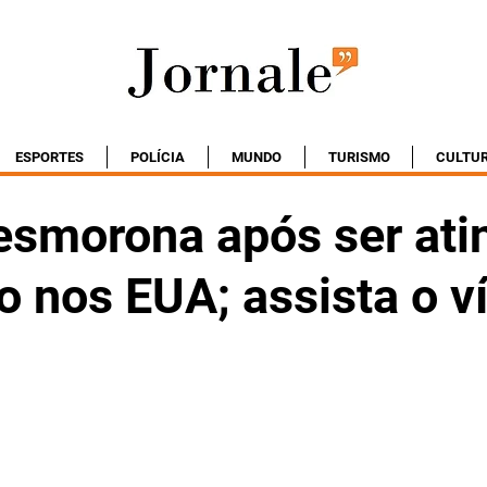
ESPORTES
POLÍCIA
MUNDO
TURISMO
CULTU
esmorona após ser ati
o nos EUA; assista o v