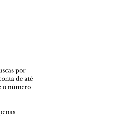
scas por 
onta de até 
e o número 
penas 