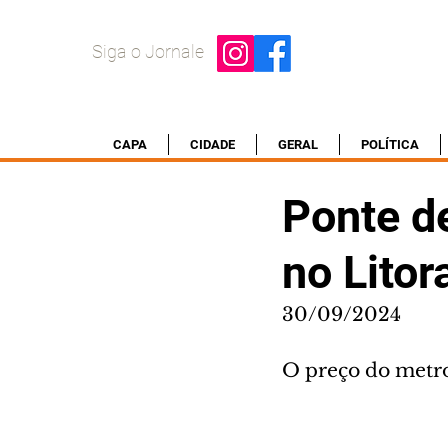
Siga o Jornale
CAPA
CIDADE
GERAL
POLÍTICA
Ponte d
no Litor
30/09/2024
O preço do metr