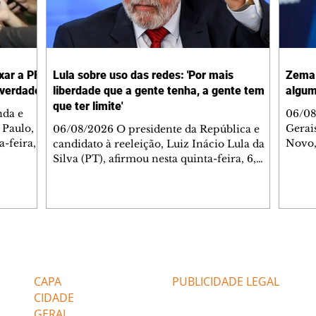
xar a PF
Lula sobre uso das redes: 'Por mais
Zema 
 verdade
liberdade que a gente tenha, a gente tem
algum
que ter limite'
nda e
06/08
 Paulo,
Gerai
06/08/2026 O presidente da República e
-feira,
Novo,
candidato à reeleição, Luiz Inácio Lula da
a da
quinta
Silva (PT), afirmou nesta quinta-feira, 6,
Globo
que é preciso colocar limites nas formas de
) que
algum
se expressar nas redes sociais, que, segundo
quest
ele, é quando se fere outras pessoas. "Por
, o
eleito
mais liberdade que a gente tenha, a gente
a
aprim
tem que ter limite. O limite é não ferir a
ressa a
quest
liberdade do outro", disse o presidente.
Editorias
Editais Certificados
ta
pesso
Durante cerimônia no Palácio do Planalto,
as e
impre
quando foi sancionado o projeto de lei que
CAPA
PUBLICIDADE LEGAL
urnas
endurece os
CIDADE
GERAL