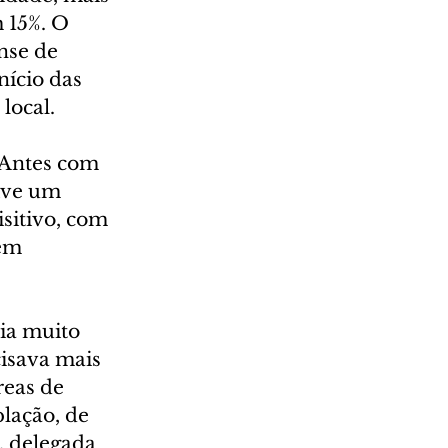
 15%. O 
nse de 
ício das 
local.
Antes com 
ive um 
sitivo, com 
em 
ia muito 
isava mais 
reas de 
lação, de 
, delegada 