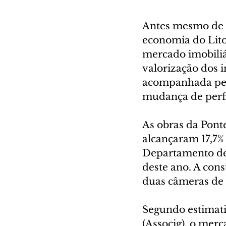
Antes mesmo de s
economia do Lito
mercado imobiliár
valorização dos i
acompanhada pel
mudança de perfi
As obras da Ponte
alcançaram 17,7%
Departamento de
deste ano. A con
duas câmeras de 
Segundo estimati
(Associg), o merc