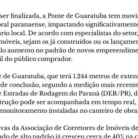
er finalizada, a Ponte de Guaratuba tem mov
ral paranaense, impactando significativamente
io local. De acordo com especialistas do setor,
móveis, sejam os já construídos ou os lançamen
o aumento no padrão de novos empreendimen
l do público comprador.
 de Guaratuba, que terá 1.244 metros de exten
 de conclusão, segundo a medição mais recente
 Estradas de Rodagem do Paraná (DER/PR), d
strução pode ser acompanhada em tempo real, 
monitoramento instaladas no canteiro de obra
vas da Associação de Corretores de Imóveis d
ado de alto padrão já cresceu cerca de 40% na c