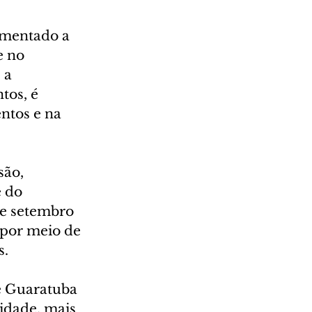
imentado a 
 no 
 a 
tos, é 
tos e na 
são, 
 do 
e setembro 
por meio de 
s.
e Guaratuba 
idade, mais 