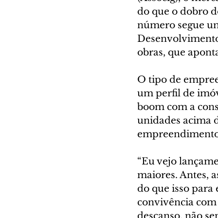
do que o dobro d
número segue uma
Desenvolvimento 
obras, que apont
O tipo de empre
um perfil de imó
boom com a constr
unidades acima d
empreendimentos 
“Eu vejo lançame
maiores. Antes, a
do que isso para 
convivência com 
descanso, não sen