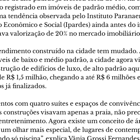
o registrado em imóveis de padrão médio, com
 tendência observada pelo Instituto Paranae
Econômico e Social (Ipardes) ainda antes do in
ava valorização de 20% no mercado imobiliário 
endimento construído na cidade tem mudado. 
veis de baixo e médio padrão, a cidade agora v
ução de edifícios de luxo, de alto padrão aqui
e R$ 1,5 milhão, chegando a até R$ 6 milhões 
já finalizados.
ntos com quatro suítes e espaços de convivênc
s construções visavam apenas a praia, não prec
entretenimento. Agora existe um conceito de á
um olhar mais especial, de lugares de contemp
do só piscina”, explica Vânia Grossi Fernandes