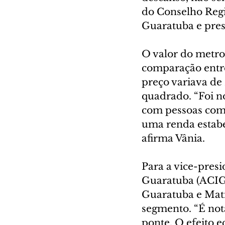
do Conselho Regi
Guaratuba e pres
O valor do metro
comparação entre
preço variava de 
quadrado. “Foi n
com pessoas com 
uma renda estabe
afirma Vânia.
Para a vice-pres
Guaratuba (ACIG),
Guaratuba e Mati
segmento. “É not
ponte. O efeito e