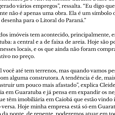
erado vários empregos”, ressalta. “Eu digo que
nte não é apenas uma obra. Ela é um símbolo 
 desenha para o Litoral do Paraná.”
 dos imóveis tem acontecido, principalmente, 
uba: a central e a de faixa de areia. Hoje são p
 nesses locais, e os que ainda não foram compr
tivo no preço.
l você até tem terrenos, mas quando vamos pesq
om alguma construtora. A tendência é de, mais 
ruir um pouco mais afastado”, explica Cleide.
ia em Guaratuba e já pensa em expandir os neg
ue têm imobiliária em Caiobá que estão vindo 
-versa. Hoje minha empresa está só em Guarat
 da ponte, de repente, poderemos atuar em todo