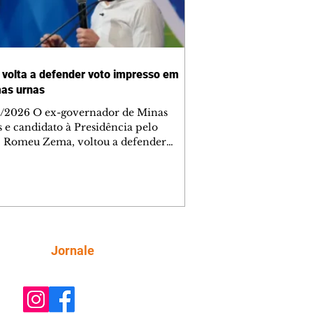
volta a defender voto impresso em
as urnas
/2026 O ex-governador de Minas
s e candidato à Presidência pelo
 Romeu Zema, voltou a defender
-feira, 6, durante sabatina da
News, a adoção do voto impresso em
as urnas eletrônicas para reduzir
ionamentos sobre a lisura do processo
ral brasileiro. "Se nós pudermos
orar, já que há alguns
ionamentos por parte de algumas
Siga
Jornale
as, por que não coloca o voto
sso em determinado porcentual de
 para a posterior conferência