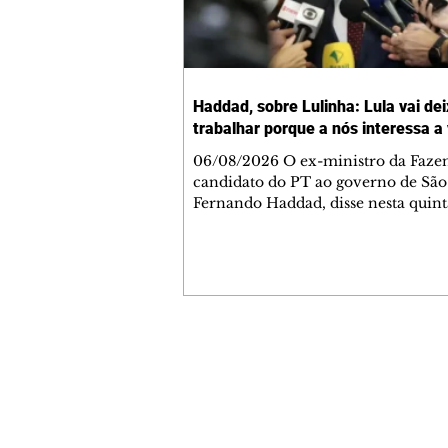
Haddad, sobre Lulinha: Lula vai dei
trabalhar porque a nós interessa a
06/08/2026 O ex-ministro da Faze
candidato do PT ao governo de São
Fernando Haddad, disse nesta quinta
6, que o presidente Luiz Inácio Lul
Silva (PT) não vai interferir nas
investigações da Polícia Federal (PF
envolvem seu filho mais velho, o
empresário Fábio Luís Lula da Silva
Lulinha. "O Lula vai deixar a Políci
Federal trabalhar porque a nós inte
Contato comercial
verdade", disse Haddad em entrevis
mmjornale@gmail.com
coletiva após reunião com lideranç
Telefone: (41) 99978-9956
militantes em
Redação