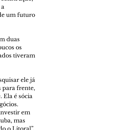
 a 
de um futuro 
em duas 
oucos os 
ados tiveram 
uisar ele já 
para frente, 
 Ela é sócia 
ócios. 
investir em 
uba, mas 
 o Litoral”.