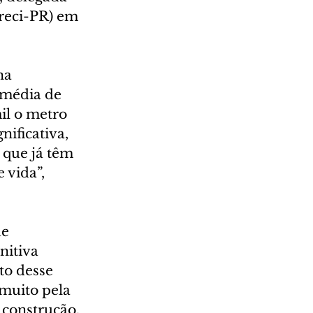
reci-PR) em 
na 
 média de 
il o metro 
ificativa, 
que já têm 
vida”, 
e 
nitiva 
to desse 
muito pela 
 construção, 