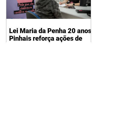
Lei Maria da Penha 20 anos:
Pinhais reforça ações de
conscientização e celebra 5
anos do Centro de
07/08/2026 A Lei Maria da Penha
Referência
(Lei nº 11.340/2006) completa 20
anos nesta sexta-feira, 7 de agosto.
Marco histórico no combate à
violência doméstica e familiar no
Brasil, a legislação marca também
o início do Agosto Lilás, mês
dedicado à conscientização e ao
enfrentamento da violência
contra a mulher. A data ganha
um significado ainda mais