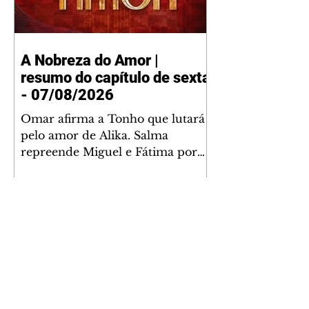
A Nobreza do Amor |
resumo do capítulo de sexta
- 07/08/2026
Omar afirma a Tonho que lutará
pelo amor de Alika. Salma
repreende Miguel e Fátima por
terem sido rudes com Omar.
Maria Helena aconselha Manoel
sobre seu namoro com Ana
Maria. Pressionado, Bakari revela
a Jendal que Chinua esteve em
terras inimigas. Omar pede que
Alika o acompanhe até a agência
bancária. Chinua alerta Dumi,
Akin e Ladisa sobre as