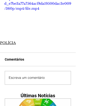
d_e7be3a77a7564acf8da19500dac3e009
/360p/mp4/file.mp4
POLÍCIA
Comentários
Escreva um comentário
Últimas Notícias