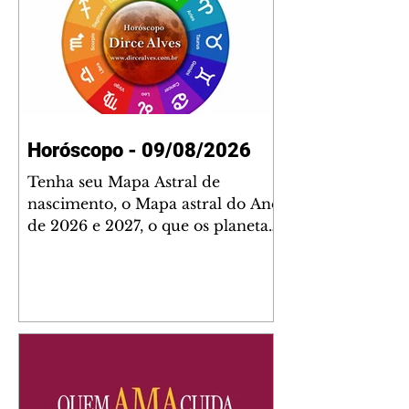
Horóscopo - 09/08/2026
Tenha seu Mapa Astral de
nascimento, o Mapa astral do Ano
de 2026 e 2027, o que os planetas
indicam para o seu: Trabalho,
Amor, Dinheiro, Saúde e Família.
Estudo com 35 páginas. Adquira
já através da nossa loja virtual ou
na loja física: rua Emiliano
Perneta 30 – loja 21 – galeria
Cezar Franco – centro –
Curitiba. Você pode pedir