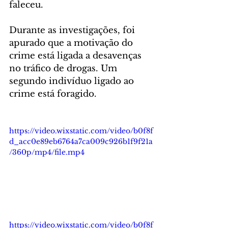
faleceu.
Durante as investigações, foi 
apurado que a motivação do 
crime está ligada a desavenças 
no tráfico de drogas. Um 
segundo indivíduo ligado ao 
crime está foragido. 
https://video.wixstatic.com/video/b0f8f
d_acc0e89eb6764a7ca009c926b1f9f21a
/360p/mp4/file.mp4
https://video.wixstatic.com/video/b0f8f