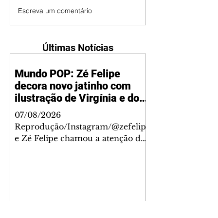
Escreva um comentário
Últimas Notícias
Mundo POP: Zé Felipe
decora novo jatinho com
ilustração de Virgínia e dos
filhos
07/08/2026
Reprodução/Instagram/@zefelip
e Zé Felipe chamou a atenção dos
seguidores ao revelar um detalhe
especial de sua nova aeronave. O
cantor compartilhou nesta
quinta-feira, 6, registros do
jatinho recém-adquirido e
mostrou que decidiu personalizar