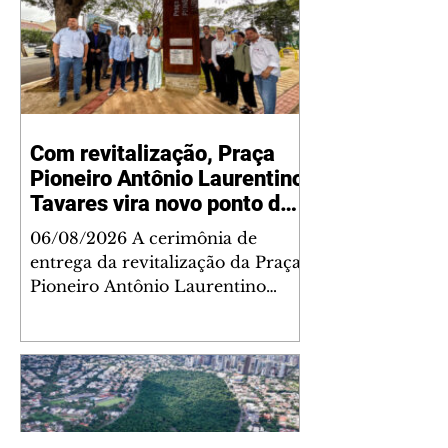
Com revitalização, Praça
Pioneiro Antônio Laurentino
Tavares vira novo ponto de
encontro para famílias e
06/08/2026 A cerimônia de
moradores do Jardim
entrega da revitalização da Praça
Liberdade
Pioneiro Antônio Laurentino
Tavares, localizada no
cruzamento da Avenida dos
Palmares com as ruas Laudelino
Pedro da Silva e Dr. Chrisóstomo
Capinan, no Jardim Liberdade,
ocorreu nesta quinta-feira, 6. O