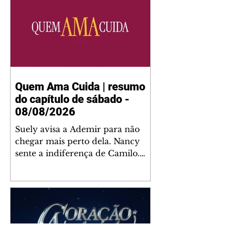
Quem Ama Cuida | resumo
do capítulo de sábado -
08/08/2026
Suely avisa a Ademir para não
chegar mais perto dela. Nancy
sente a indiferença de Camilo.
Tiago diz a Ingrid que ela não
tem competência para presidir a
joalheria. André conta a Pedro
que a associação de advogados
expulsou Ademir. Laurentino