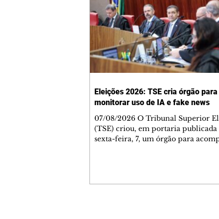
Eleições 2026: TSE cria órgão para
monitorar uso de IA e fake news
07/08/2026 O Tribunal Superior El
(TSE) criou, em portaria publicada
sexta-feira, 7, um órgão para aco
riscos associados ao uso de inteligê
artificial (IA) nas campanhas e a
desinformação relacionada às eleiç
conselho será composto por especia
áreas consideradas estratégicas e va
assessorar o presidente da Corte, Ká
Nunes Marques. De acordo com a po
Contato comercial