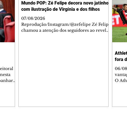
Mundo POP: Zé Felipe decora novo jatinho
com ilustração de Virgínia e dos filhos
07/08/2026
Reprodução/Instagram/@zefelipe Zé Felipe
chamou a atenção dos seguidores ao revelar
um detalhe especial de sua nova aeronave.
O cantor compartilhou nesta quinta-feira,
6, registros do jatinho recém-adquirido e
Athlet
mostrou que decidiu personalizar o espaço
fora 
com uma ilustração que reúne Virginia
Fonseca e os três filhos que eles tiveram
eitoral
06/08
juntos: Maria Alice, Maria Flor e José
 nesta
vanta
Leonardo. Na imagem, aparecem os
mpanhar
O Ath
apelidos dos integrantes da família, entre
ncia
Copa d
eles "Papai", "Mamãe",
uma n
ões. O
paran
listas de
Vitóri
i
vanta
ssio
da Baixada. A equip
rtaria,
gols 
Editorias
Editais Certificados