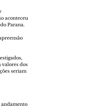
r 
ão aconteceu 
 do Parana.
apreensão 
stigados, 
 valores dos 
ções seriam 
no andamento 