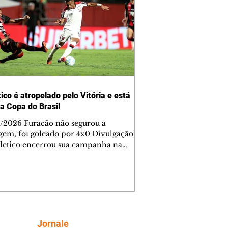
ico é atropelado pelo Vitória e está
da Copa do Brasil
/2026 Furacão não segurou a
gem, foi goleado por 4x0 Divulgação
letico encerrou sua campanha na
o Brasil nesta quinta-feira (6), em
oite infeliz em Salvador (BA). O time
aense foi superado por 4×0 pelo
a, no Barradão, e viu derreter a
gem de dois gols que levou da Arena
e baiana marcou dois
em cada tempo. Renê e Erick
Siga
Jornale