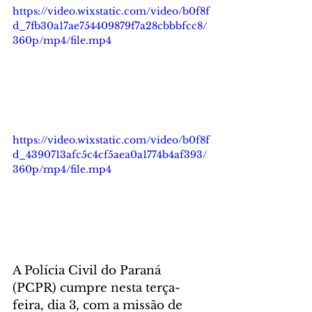
https://video.wixstatic.com/video/b0f8f
d_7fb30a17ae754409879f7a28cbbbfcc8/
360p/mp4/file.mp4
https://video.wixstatic.com/video/b0f8f
d_4390713afc5c4cf5aea0a1774b4af393/
360p/mp4/file.mp4
A Polícia Civil do Paraná 
(PCPR) cumpre nesta terça-
feira, dia 3, com a missão de 