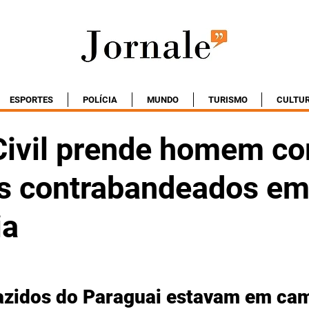
ESPORTES
POLÍCIA
MUNDO
TURISMO
CULTU
 Civil prende homem c
es contrabandeados e
ia
azidos do Paraguai estavam em ca