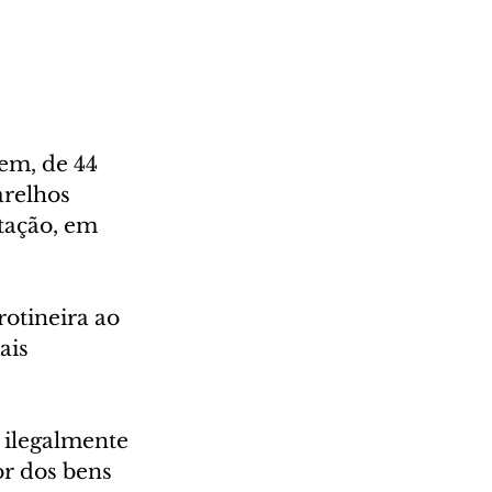
em, de 44 
relhos 
tação, em 
otineira ao 
ais 
 ilegalmente 
r dos bens 