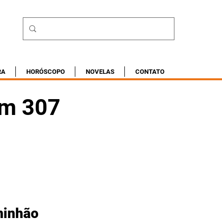
RA
HORÓSCOPO
NOVELAS
CONTATO
om 307
m
minhão 