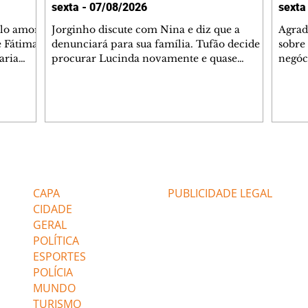
sexta - 07/08/2026
sexta
elo amor
Jorginho discute com Nina e diz que a
Agrad
e Fátima
denunciará para sua família. Tufão decide
sobre 
aria
procurar Lucinda novamente e quase
negóc
u
encontra Nina no lixão. Débora se
Janet
do,
preocupa com Jorginho. Monalisa pede que
Verôn
esteve
Olenka não a deixe sozinha. Tufão
inform
 Alika o
encontra Jorginho e o leva para casa. Max é
procu
. Chinua
hostil com Carminha. Diógenes se irrita
que e
quando Tavinho diz que não negociará o
decep
 Pascoal
passe de Roni por causa de sua sexualidade.
que s
Editorias
Editais Certificados
re que
Janaína admite para Jorginho que Lúcio e
preoc
r aos
Max estavam envolvidos na tentativa de
Cinar
CAPA
PUBLICIDADE LEGAL
assalto à
desco
CIDADE
GERAL
POLÍTICA
ESPORTES
POLÍCIA
MUNDO
TURISMO