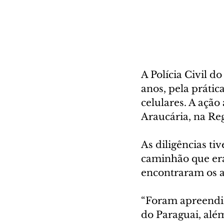
A Polícia Civil 
anos, pela práti
celulares. A ação
Araucária, na Reg
As diligências ti
caminhão que era 
encontraram os a
“Foram apreendid
do Paraguai, alé