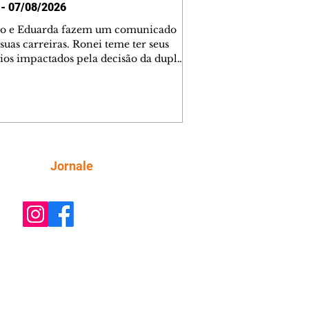
 - 07/08/2026
o e Eduarda fazem um comunicado
suas carreiras. Ronei teme ter seus
ios impactados pela decisão da dupla.
e decide prestar queixa contra
ica. Gael descobre que Naiane passou
ações sigilosas para Talita. Ronei
ra Verônica novamente e descobre
la deixou Bom Retorno. Gael se
ciona com Naiane. Valéria anuncia
e mudará de país, e Eduarda se
Siga
Jornale
upa com Sol. Palhares desconfia de
a em relação a Zilá. Ronei e Cinara
nfia