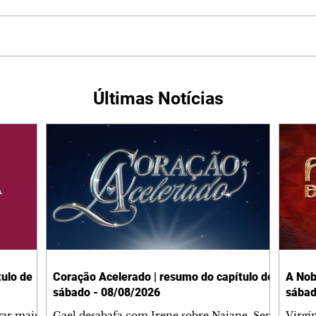
Últimas Notícias
ulo de
Coração Acelerado | resumo do capítulo de
A Nob
sábado - 08/08/2026
sábad
gar mais
Gael desabafa com Irene sobre Naiane. Sem
Virgí