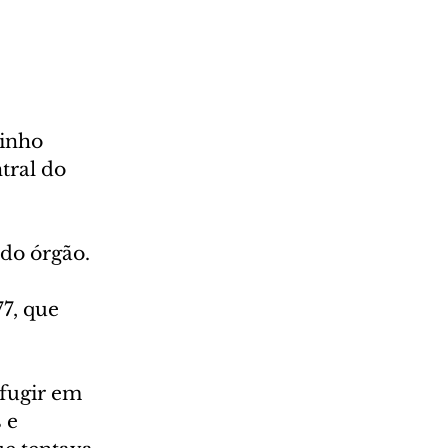
inho 
tral do 
do órgão.
7, que 
fugir em 
 e 