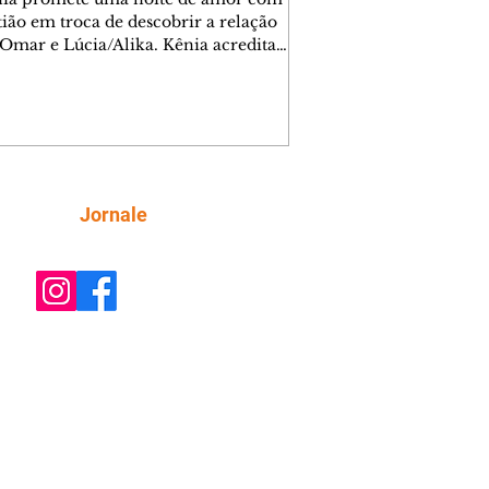
tião em troca de descobrir a relação
 Omar e Lúcia/Alika. Kênia acredita
inta esteja mesmo ao lado de Jendal, e
o convite para jantar com os dois.
 desabafa com Casemiro e conta que
ília de Lúcia/Alika tem uma dívida
mar. Ana Maria vai à casa de Manoel
estratada por Fortunato. José e Omar
tam sobre a possível jazida de
Siga
Jornale
tênio na região. Virgínia provoca
nes na frente de Marta. Binta s