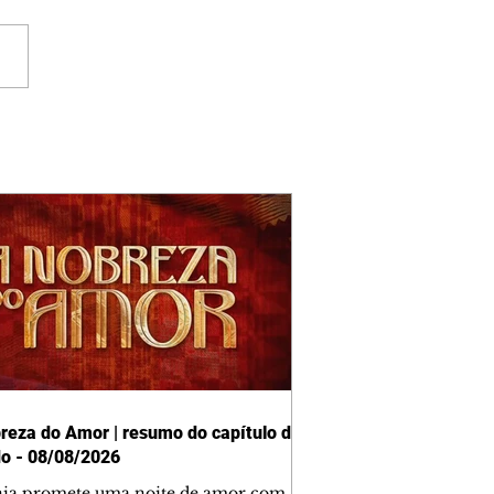
reza do Amor | resumo do capítulo de
o - 08/08/2026
nia promete uma noite de amor com