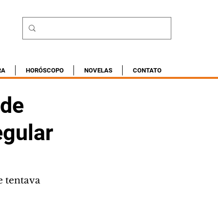
RA
HORÓSCOPO
NOVELAS
CONTATO
 de
egular
e tentava 