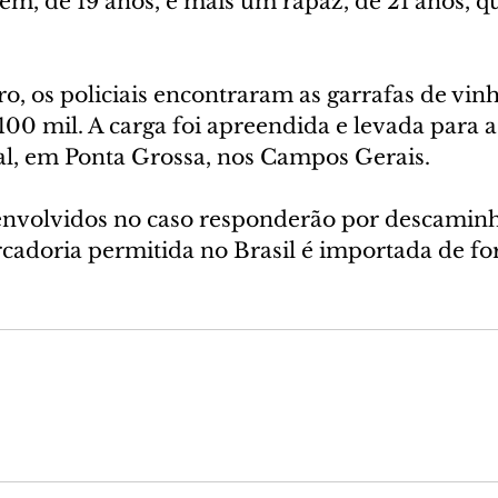
em, de 19 anos, e mais um rapaz, de 21 anos, q
rro, os policiais encontraram as garrafas de vinh
00 mil. A carga foi apreendida e levada para a
al, em Ponta Grossa, nos Campos Gerais.
envolvidos no caso responderão por descaminh
adoria permitida no Brasil é importada de fo