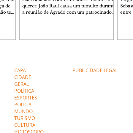
ça de
querer, João Raul causa um tumulto durante
Sebas
 não tem
a reunião de Agrado com um patrocinador.
entre
ia.
Zilá orienta Osmar a seguir Cinara, que
que B
ão de
percebe a movimentação e alerta Ronei.
nega 
ntino
Palhares confronta Cinara sobre a
Tonho
aproximação com Ronei. Eduarda pensa
a fam
una no
em pedir a Valéria para ficar com Sol. Gael
com O
a. Dora
decide terminar com Naiane. João Raul
e é d
m
inventa para Agrado que não está
comen
Editorias
Editais Certificados
Lyris
conseguindo conviver com seu sucesso, e
tungs
urante de
termina o relacionamento dos dois.
Dióge
CAPA
PUBLICIDADE LEGAL
CIDADE
GERAL
POLÍTICA
ESPORTES
POLÍCIA
MUNDO
TURISMO
CULTURA
HORÓSCOPO