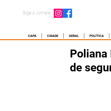
Siga o Jornale
CAPA
CIDADE
GERAL
POLÍTICA
Poliana
de segu