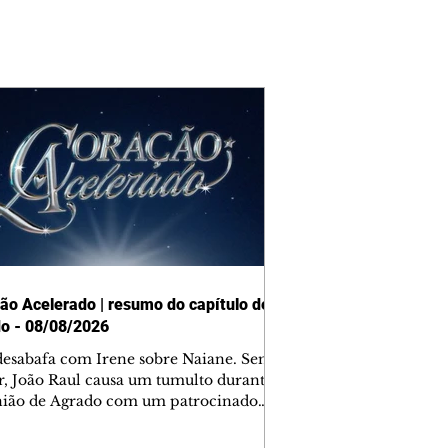
ão Acelerado | resumo do capítulo de
o - 08/08/2026
desabafa com Irene sobre Naiane. Sem
r, João Raul causa um tumulto durante
nião de Agrado com um patrocinador.
orienta Osmar a seguir Cinara, que
be a movimentação e alerta Ronei.