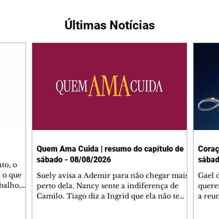
Últimas Notícias
Quem Ama Cuida | resumo do capítulo de
Coraç
sábado - 08/08/2026
sábad
to, o
 o que
Suely avisa a Ademir para não chegar mais
Gael 
balho,
perto dela. Nancy sente a indiferença de
quere
studo
Camilo. Tiago diz a Ingrid que ela não tem
a reu
da nossa
competência para presidir a joalheria.
Zilá 
miliano
André conta a Pedro que a associação de
perce