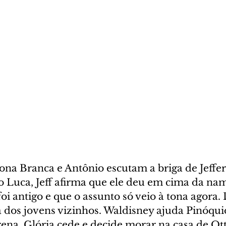
ona Branca e Antônio escutam a briga de Jeffer
 Luca, Jeff afirma que ele deu em cima da na
foi antigo e que o assunto só veio à tona agora
 dos jovens vizinhos. Waldisney ajuda Pinóquio
ena. Glória cede e decide morar na casa de Ot