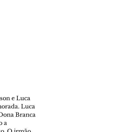
son e Luca 
morada. Luca 
. Dona Branca 
 a 
to. O irmão 