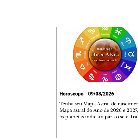
Horóscopo - 09/08/2026
Tenha seu Mapa Astral de nascimen
Mapa astral do Ano de 2026 e 2027,
os planetas indicam para o seu: Tra
Amor, Dinheiro, Saúde e Família. E
com 35 páginas. Adquira já através 
loja virtual ou na loja física: rua E