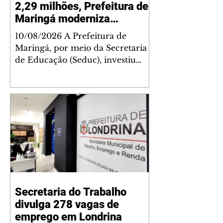
2,29 milhões, Prefeitura de
Maringá moderniza
telhados de escolas e Cmeis
10/08/2026 A Prefeitura de
Maringá, por meio da Secretaria
de Educação (Seduc), investiu
neste ano, até o momento, R$
2,29 milhões com recursos
próprios na modernização e
restauração dos telhados de nove
escolas municipais e Centros
Municipais de Educação Infantil
(Cmeis). As obras integram o
planejamento da administração
municipal para fortalecer a
infraestrutura da rede de ensino,
Secretaria do Trabalho
proporcionando mais segurança,
divulga 278 vagas de
conforto e melhores condições
para estudantes, professores e se
emprego em Londrina