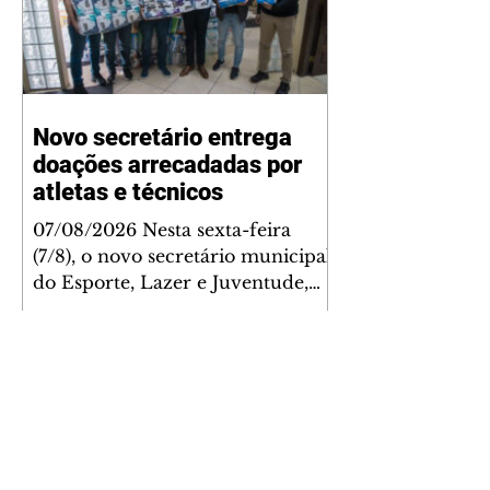
Novo secretário entrega
doações arrecadadas por
atletas e técnicos
07/08/2026 Nesta sexta-feira
(7/8), o novo secretário municipal
do Esporte, Lazer e Juventude,
José Antônio de Melo Filho, fez a
entrega de 5.873 fraldas
geriátricas arrecadadas durante a
Campanha de Atenção à Pessoa
Idosa à Fundação de Ação Social
(FAS). A doação é uma
contrapartida social de atletas,