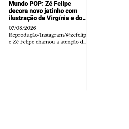
Mundo POP: Zé Felipe
decora novo jatinho com
ilustração de Virgínia e dos
filhos
07/08/2026
Reprodução/Instagram/@zefelip
e Zé Felipe chamou a atenção dos
seguidores ao revelar um detalhe
especial de sua nova aeronave. O
cantor compartilhou nesta
quinta-feira, 6, registros do
jatinho recém-adquirido e
mostrou que decidiu personalizar
o espaço com uma ilustração que
reúne Virginia Fonseca e os três
filhos que eles tiveram juntos:
Maria Alice, Maria Flor e José
Leonardo. Na imagem, aparecem
os apelidos dos integrantes da