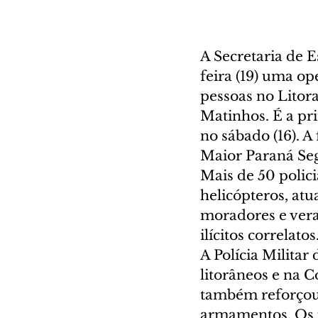
A Secretaria de 
feira (19) uma op
pessoas no Litor
Matinhos. É a pr
no sábado (16). 
Maior Paraná Seg
Mais de 50 policia
helicópteros, at
moradores e veran
ilícitos correlatos
A Polícia Militar
litorâneos e na C
também reforçou
armamentos. Os p