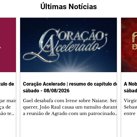
Últimas Notícias
ulo de
Coração Acelerado | resumo do capítulo de
A Nob
sábado - 08/08/2026
sábad
gar mais
Gael desabafa com Irene sobre Naiane. Sem
Virgí
ça de
querer, João Raul causa um tumulto durante
Sebas
 não tem
a reunião de Agrado com um patrocinador.
entre
ia.
Zilá orienta Osmar a seguir Cinara, que
que B
ão de
percebe a movimentação e alerta Ronei.
nega 
ntino
Palhares confronta Cinara sobre a
Tonho