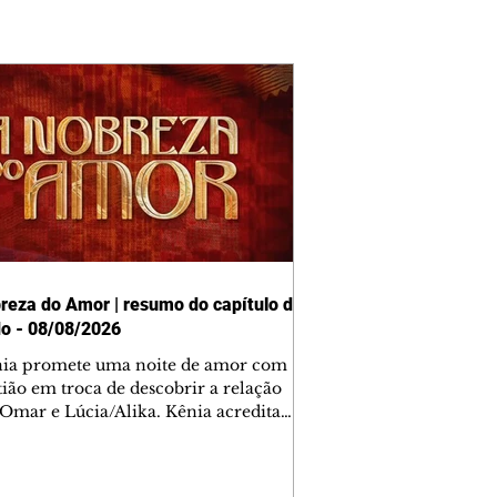
reza do Amor | resumo do capítulo de
o - 08/08/2026
nia promete uma noite de amor com
tião em troca de descobrir a relação
 Omar e Lúcia/Alika. Kênia acredita
inta esteja mesmo ao lado de Jendal, e
o convite para jantar com os dois.
 desabafa com Casemiro e conta que