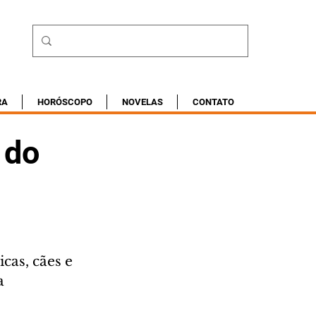
RA
HORÓSCOPO
NOVELAS
CONTATO
 do
cas, cães e 
a 