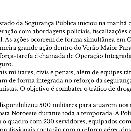
Estado da Segurança Pública iniciou na manhã d
eração com abordagens policiais, fiscalizações d
al. As ações ocorrem de forma simultânea em 
imeira grande ação dentro do Verão Maior Para
A força-tarefa é chamada de Operação Integrada
uro. 
is militares, civis e penais, além de equipes táti
uam de forma integrada no reforço da seguranç
istas. O objetivo é combater o tráfico de droga
.
 disponibilizou 500 militares para atuarem nos
osta Noroeste durante toda a temporada. A Políc
 o quadro com 230 servidores, equipados com
rofissionais contarão com o reforço aéreo dos