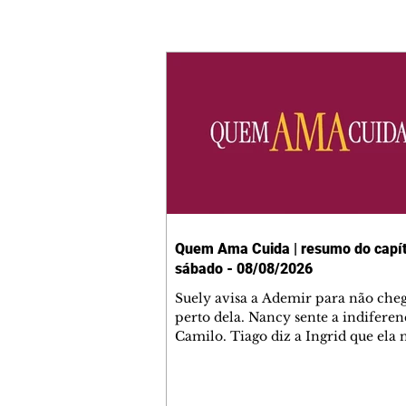
Quem Ama Cuida | resumo do capít
sábado - 08/08/2026
Suely avisa a Ademir para não che
perto dela. Nancy sente a indiferen
Camilo. Tiago diz a Ingrid que ela
competência para presidir a joalher
André conta a Pedro que a associaç
advogados expulsou Ademir. Laure