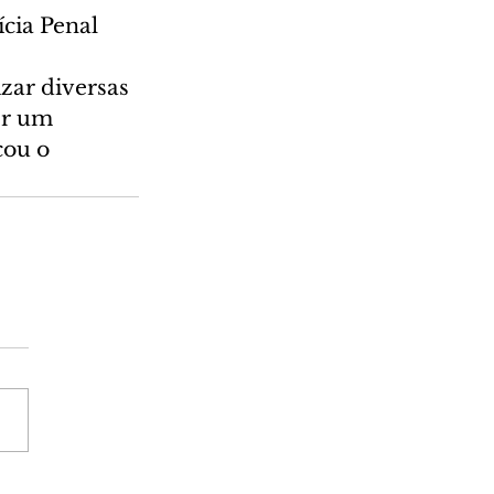
cia Penal 
zar diversas 
er um 
cou o 