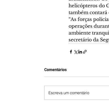
helicópteros do 
também contará c
“As forças polici
operações durant
ambiente tranquil
secretário da Se
Comentários
Escreva um comentário