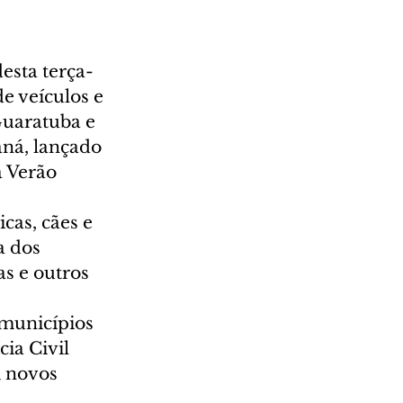
esta terça-
e veículos e 
Guaratuba e 
ná, lançado 
 Verão 
cas, cães e 
a dos 
s e outros 
 municípios 
ia Civil 
 novos 
 