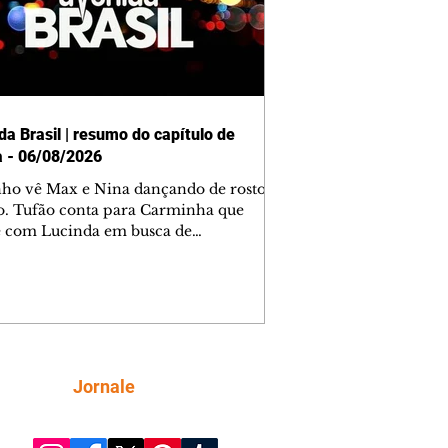
da Brasil | resumo do capítulo de
a - 06/08/2026
nho vê Max e Nina dançando de rosto
o. Tufão conta para Carminha que
e com Lucinda em busca de
mações sobre Rita. Nina despista Max
cura Jorginho, mas não o encontra.
se muda para a casa de Jorginho.
isa pensa em reconquistar Silas.
nes diz a Roni e Leandro que o
ro Tavinho Nunes assistirá ao jogo.
ica e Noêmia perseguem Cadinho na
Siga
Jornale
 deserta. Dolores sugere que Roni peça
n em casamento. Cadinho consegue
da praia