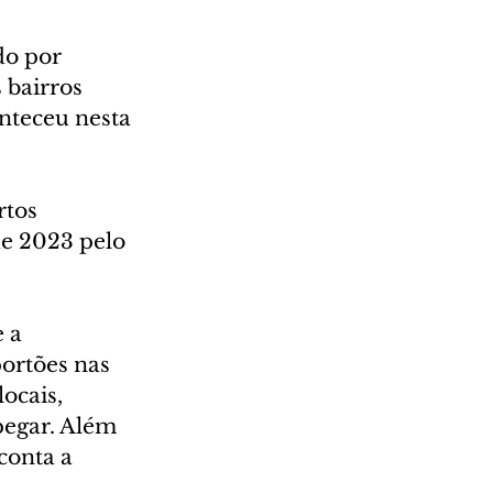
o por 
 bairros 
nteceu nesta 
rtos 
e 2023 pelo 
 a 
ortões nas 
ocais, 
 pegar. Além 
conta a 