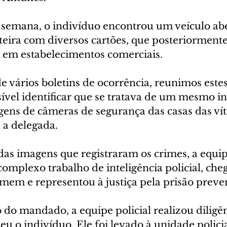
 semana, o indivíduo encontrou um veículo abe
teira com diversos cartões, que posteriorment
e em estabelecimentos comerciais.
de vários boletins de ocorrência, reunimos estes
sível identificar que se tratava de um mesmo i
gens de câmeras de segurança das casas das vít
a a delegada.
as imagens que registraram os crimes, a equi
mplexo trabalho de inteligência policial, cheg
mem e representou à justiça pela prisão preven
do mandado, a equipe policial realizou diligên
eu o indivíduo. Ele foi levado à unidade policia