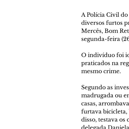
A Polícia Civil 
diversos furtos p
Mercês, Bom Reti
segunda-feira (26
O indivíduo foi i
praticados na re
mesmo crime.
Segundo as invest
madrugada ou em
casas, arrombava
furtava bicicleta,
disso, testava os
delegada Daniela