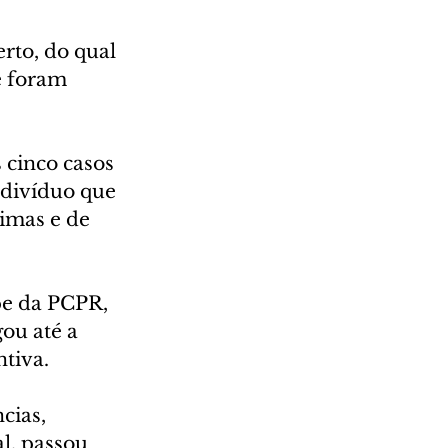
rto, do qual 
e foram 
 cinco casos 
ndivíduo que 
imas e de 
pe da PCPR, 
ou até a 
tiva.
cias, 
l, passou 