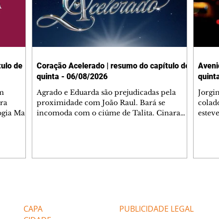
ulo de
Coração Acelerado | resumo do capítulo de
Aveni
quinta - 06/08/2026
quint
m
Agrado e Eduarda são prejudicadas pela
Jorgi
ra
proximidade com João Raul. Bará se
colad
ogia Mau
incomoda com o ciúme de Talita. Cinara
estev
e Rafael
desabafa com Ronei e decide passar uns
infor
dias na casa de Palhares. Agrado pede para
e pro
 casal.
ter uma conversa com Eduarda. Janete
Iran 
 de
confronta Zilá, que garante à irmã que não
Monal
o marido
conhece Verônica. Ronei reconhece uma
Dióge
 seu
possível bolsa de Zilá entre os pertences de
olhei
l
Verônica, e liga para Cinara. Agrado pensa
Verôn
Editorias
Editais Certificados
ntar no
em desfazer sua dupla com Eduarda para
praia
 o
ajudar João Raul sem prejudicar a amiga.
Suele
CAPA
PUBLICIDADE LEGAL
fugir 