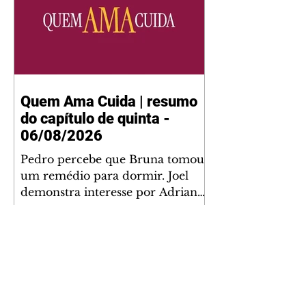
Quem Ama Cuida | resumo
do capítulo de quinta -
06/08/2026
Pedro percebe que Bruna tomou
um remédio para dormir. Joel
demonstra interesse por Adriana.
Fernando elogia Mau Mau. Bia
não gosta quando Brigitte e
Rafael se sentam à mesa com ela
e César, atrapalhando o jantar
romântico do casal. Bruna se
aproveita da preocupação de