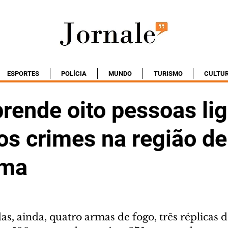
ESPORTES
POLÍCIA
MUNDO
TURISMO
CULTU
prende oito pessoas li
os crimes na região de
ma
s, ainda, quatro armas de fogo, três réplicas 