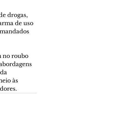
de drogas, 
 arma de uso 
e mandados 
m no roubo 
 abordagens 
nda 
eio às 
dores.