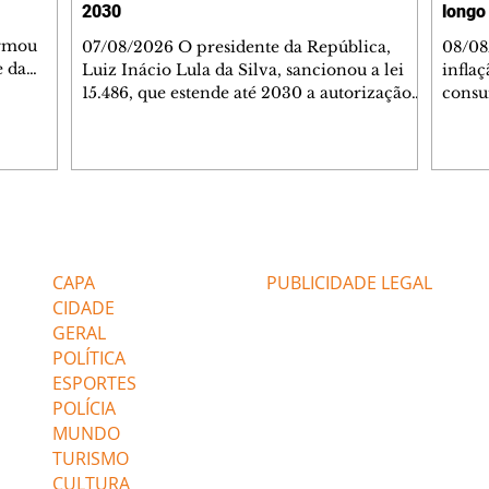
2030
longo
irmou
07/08/2026 O presidente da República,
08/08
e da
Luiz Inácio Lula da Silva, sancionou a lei
infla
, e o
15.486, que estende até 2030 a autorização
consu
umbre
para que os recursos do Fundo de Garantia
em ju
aram
do Tempo de Serviço (FGTS) possam sem
divulg
ar a
aplicados em operações de crédito
Reser
 (PEC)
destinadas às entidades hospitalares
expect
6x1.
filantrópicas e às instituições sem fins
cinco
lucrativos. A medida também vale para as
3,3% 
Editorias
Editais Certificados
romisso
instituições que atuam no campo para
expec
sse
pessoas com deficiência e que participem
situaç
CAPA
PUBLICIDADE LEGAL
de forma complementar do Sistema Único
melho
CIDADE
de Saú
líqui
GERAL
POLÍTICA
ESPORTES
POLÍCIA
MUNDO
TURISMO
CULTURA