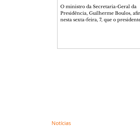
O ministro da Secretaria-Geral da
Presidência, Guilherme Boulos, af
nesta sexta-feira, 7, que o president
República, Luiz Inácio Lula da Silva
presidente do Senado, Davi Alcol
(União Brasil-AP), ainda não firm
nenhum compromisso para destrav
proposta de emenda à Constituição
que acaba com a escala de trabalho 
"Não houve nenhum compromisso
Contato comercial
firmado. Esperamos que esse comp
mmjornale@gmail.com
seja feito nas próximas semanas", di
Telefone: (41) 99978-9956
Boulos. Segundo ele,
Redação
E-mail:
redacaojornale@gmail.com
Site de
Notícias
de Curitiba / Paraná