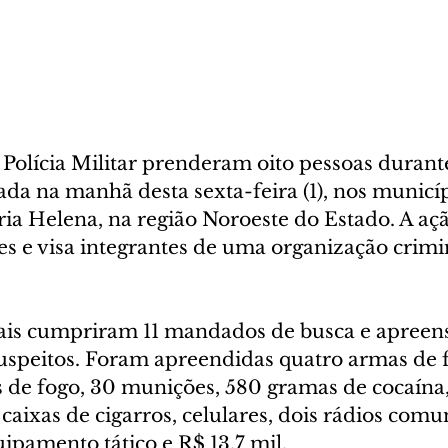
 a Polícia Militar prenderam oito pessoas duran
da na manhã desta sexta-feira (1), nos municíp
 Helena, na região Noroeste do Estado. A aç
s e visa integrantes de uma organização crimin
iais cumpriram 11 mandados de busca e apreen
uspeitos. Foram apreendidas quatro armas de f
s de fogo, 30 munições, 580 gramas de cocaína
aixas de cigarros, celulares, dois rádios comu
ipamento tático e R$ 13,7 mil.