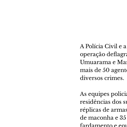
A Polícia Civil e
operação deflagra
Umuarama e Maria
mais de 50 agente
diversos crimes.
As equipes polic
residências dos s
réplicas de arma
de maconha e 35 c
fardamento e equ