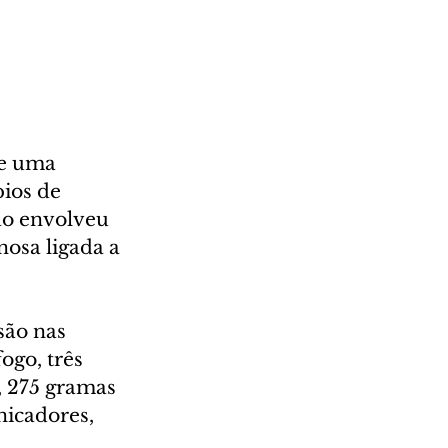
te uma 
ios de 
ão envolveu 
osa ligada a 
são nas 
ogo, três 
, 275 gramas 
nicadores, 