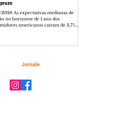
 prazo
/2026 As expectativas medianas de
ção no horizonte de 1 ano dos
midores americanos caíram de 3,7%
nho para 3,6% julho, segundo pesquisa
ada nesta sexta-feira, 7, pelo Federal
ve (Fed, o banco) de Nova York Já as
ativas para os horizontes de três e
 anos permaneceram inalteradas, em
e 3,0%, respectivamente. As
Siga
Jornale
tativas para o próximo ano sobre a
ão financeira das famílias
raram, com uma menor parcela
da de famí