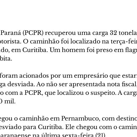
do Paraná (PCPR) recuperou uma carga 32 tonela
orista. O caminhão foi localizado na terça-feir
cado, em Curitiba. Um homem foi preso em flag
ita.  
s foram acionados por um empresário que estar
ga desviada. Ao não ser apresentada nota fisca
 com a PCPR, que localizou o suspeito. A carga
 mil. 
regou o caminhão em Pernambuco, com destino
desviado para Curitiba. Ele chegou com o camin
paranaense na última sexta-feira (21).