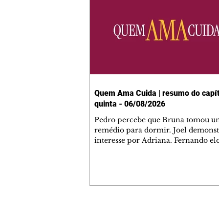
Quem Ama Cuida | resumo do capít
quinta - 06/08/2026
Pedro percebe que Bruna tomou u
remédio para dormir. Joel demonst
interesse por Adriana. Fernando el
Mau. Bia não gosta quando Brigitte 
se sentam à mesa com ela e César,
atrapalhando o jantar romântico do
Bruna se aproveita da preocupação
Pedro com sua saúde para manter 
ao seu lado. Elenice acusa Rosa por
desentendimento com Adriana. Joe
Contato comercial