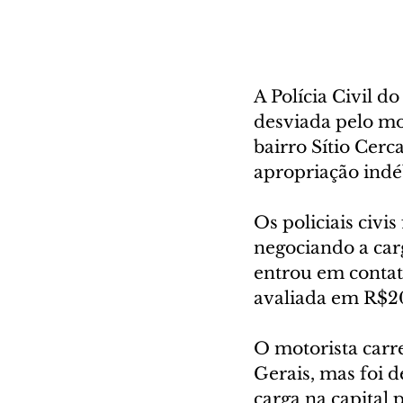
A Polícia Civil 
desviada pelo mot
bairro Sítio Cer
apropriação indéb
Os policiais civi
negociando a car
entrou em contato
avaliada em R$20
O motorista car
Gerais, mas foi 
carga na capital 