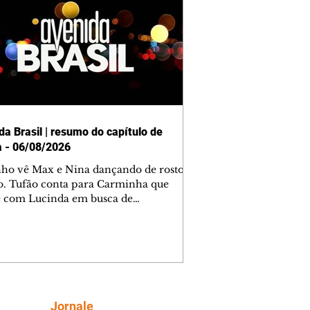
da Brasil | resumo do capítulo de
a - 06/08/2026
nho vê Max e Nina dançando de rosto
o. Tufão conta para Carminha que
e com Lucinda em busca de
mações sobre Rita. Nina despista Max
cura Jorginho, mas não o encontra.
se muda para a casa de Jorginho.
isa pensa em reconquistar Silas.
nes diz a Roni e Leandro que o
ro Tavinho Nunes assistirá ao jogo.
ica e Noêmia perseguem Cadinho na
Siga
Jornale