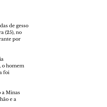
das de gesso 
a (25), no 
rante por 
ia 
l, o homem 
 foi 
 a Minas 
hão e a 