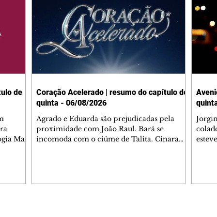
ulo de
Coração Acelerado | resumo do capítulo de
Aveni
quinta - 06/08/2026
quint
m
Agrado e Eduarda são prejudicadas pela
Jorgi
ra
proximidade com João Raul. Bará se
colad
ogia Mau
incomoda com o ciúme de Talita. Cinara
estev
e Rafael
desabafa com Ronei e decide passar uns
infor
dias na casa de Palhares. Agrado pede para
e pro
 casal.
ter uma conversa com Eduarda. Janete
Iran 
 de
confronta Zilá, que garante à irmã que não
Monal
o marido
conhece Verônica. Ronei reconhece uma
Dióge
 seu
possível bolsa de Zilá entre os pertences de
olhei
l
Verônica, e liga para Cinara. Agrado pensa
Verôn
Editorias
Editais Certificados