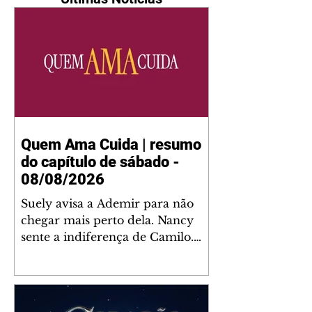
Quem Ama Cuida | resumo
do capítulo de sábado -
08/08/2026
Suely avisa a Ademir para não
chegar mais perto dela. Nancy
sente a indiferença de Camilo.
Tiago diz a Ingrid que ela não
tem competência para presidir a
joalheria. André conta a Pedro
que a associação de advogados