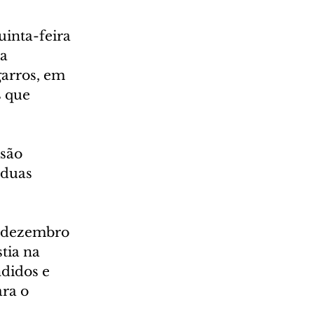
uinta-feira 
a 
arros, em 
 que 
são 
 duas 
 dezembro 
tia na 
didos e 
ra o 