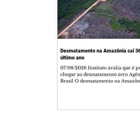
Desmatamento na Amazônia cai 3
último ano
07/08/2026 Instituto avalia que é p
chegar ao desmatamento zero Agên
Brasil O desmatamento na Amazôn
queda de 36,87% entre agosto de 20
julho de 2026. Foram 2.874,38 km² 
sob alerta. É o menor valor desde 2
quando iniciou a série histórica. Na
medição do período anterior, a áre
alerta na região foi de 4.495 km². O
tamanho da área sob alerta é 55,6% 
Contato comercial
à média dos últimos dez ciclos, ou s
mmjornale@gmail.com