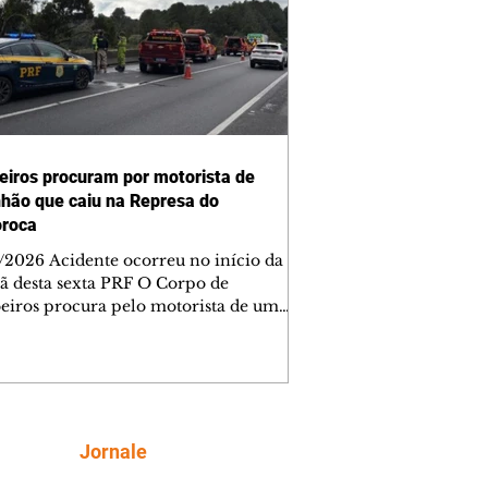
iros procuram por motorista de
hão que caiu na Represa do
roca
/2026 Acidente ocorreu no início da
 desta sexta PRF O Corpo de
iros procura pelo motorista de um
hão que tombou e caiu na Represa do
roca, em Tijucas do Sul, Região
politana de Curitiba. O veículo de
 trafegava no sentido Santa Catarina
dovia quando houve o acidente, no
metro 652, nas primeiras horas desta
Siga
Jornale
 Inicialmente, a Polícia