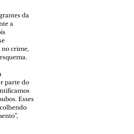
grantes da 
te a 
is 
se 
 no crime, 
o esquema.
 
r parte do 
ntificamos 
oubos. Esses 
scolhendo 
mento”, 