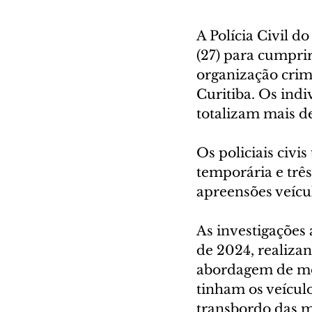
A Polícia Civil d
(27) para cumprir
organização crim
Curitiba. Os indi
totalizam mais d
Os policiais civi
temporária e trê
apreensões veícul
As investigaçõe
de 2024, realiza
abordagem de mot
tinham os veículo
transbordo das m