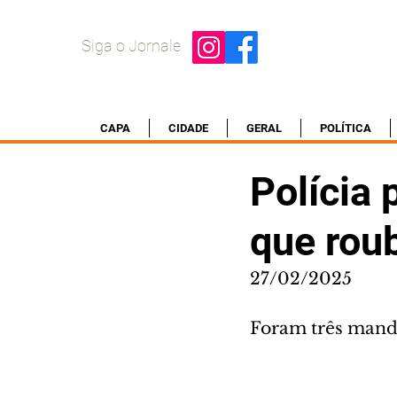
Siga o Jornale
CAPA
CIDADE
GERAL
POLÍTICA
Polícia 
que roub
27/02/2025
Foram três manda