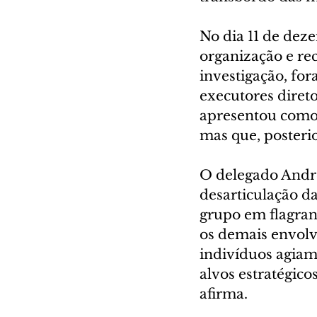
No dia 11 de dez
organização e re
investigação, for
executores diret
apresentou como 
mas que, posteri
O delegado André
desarticulação d
grupo em flagrant
os demais envolvi
indivíduos agia
alvos estratégicos
afirma.