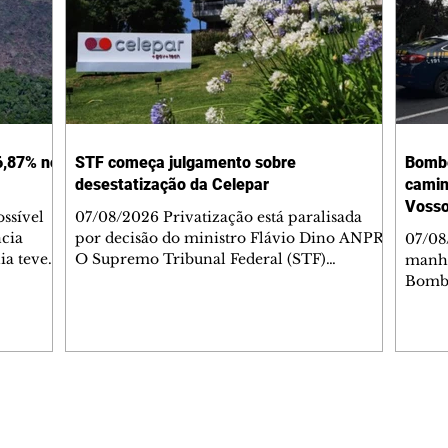
6,87% no
STF começa julgamento sobre
Bombe
desestatização da Celepar
camin
Vosso
ossível
07/08/2026 Privatização está paralisada
cia
por decisão do ministro Flávio Dino ANPR
07/08
ia teve
O Supremo Tribunal Federal (STF)
manhã
25 e
começou nesta sexta-feira (7) o julgamento
Bombe
de área
que vai analisar a decisão liminar que
camin
016,
suspendeu o processo de desestatização da
Vosso
Companhia de Tecnologia da Informação e
Metro
a sob
Comunicação do Paraná (Celepar). A
carga
análise, prevista para ocorrer até o dia 18 de
da ro
inferior
agosto, será feita no âmbito da Ação Direta
quilô
Editorias
Editais Certificados
eja, de
de Inconstitucionalidade, relatada pelo
sexta-feira (7).