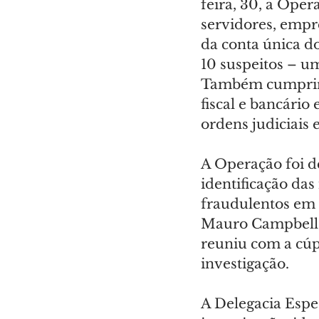
feira, 30, a Ope
servidores, empr
da conta única d
10 suspeitos – u
Também cumpriram
fiscal e bancário
ordens judiciais
A Operação foi d
identificação da
fraudulentos em s
Mauro Campbell, c
reuniu com a cúp
investigação.
A Delegacia Espe