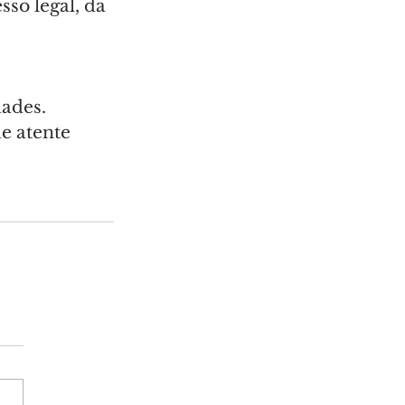
so legal, da 
ades. 
e atente 