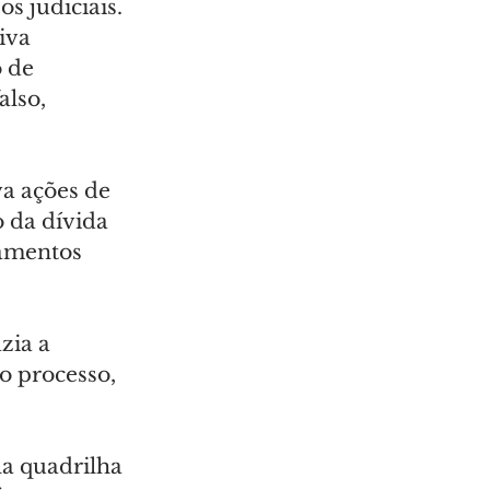
s judiciais. 
iva 
 de 
lso, 
a ações de 
 da dívida 
amentos 
zia a 
o processo, 
la quadrilha 