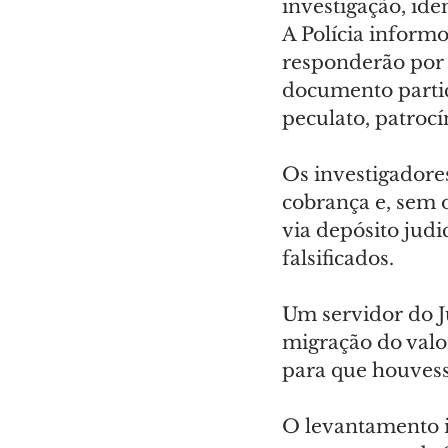
investigação, ide
A Polícia inform
responderão por o
documento particu
peculato, patrocín
Os investigadore
cobrança e, sem 
via depósito jud
falsificados.
Um servidor do Ju
migração do valor
para que houvess
O levantamento in