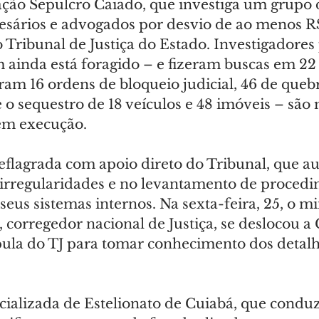
ração Sepulcro Caiado, que investiga um grupo 
esários e advogados por desvio de ao menos R$
o Tribunal de Justiça do Estado. Investigadore
m ainda está foragido – e fizeram buscas em 22
 16 ordens de bloqueio judicial, 46 de quebra
 e o sequestro de 18 veículos e 48 imóveis – são
 em execução.
eflagrada com apoio direto do Tribunal, que au
s irregularidades e no levantamento de procedi
eus sistemas internos. Na sexta-feira, 25, o mi
orregedor nacional de Justiça, se deslocou a 
ula do TJ para tomar conhecimento dos detalh
cializada de Estelionato de Cuiabá, que conduz