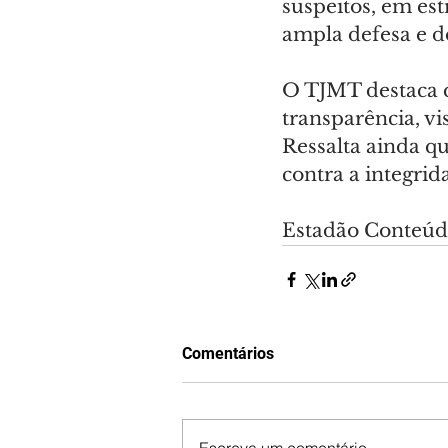
suspeitos, em est
ampla defesa e do
O TJMT destaca q
transparência, v
Ressalta ainda q
contra a integrida
Estadão Conteú
Comentários