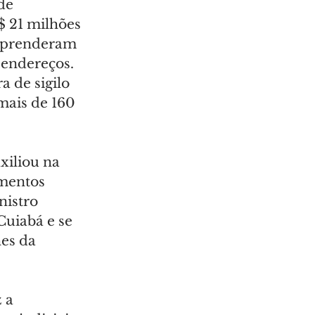
de 
 21 milhões 
s prenderam 
 endereços. 
 de sigilo 
 mais de 160 
xiliou na 
mentos 
nistro 
Cuiabá e se 
es da 
 a 