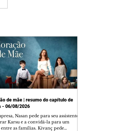
ão de mãe | resumo do capítulo de
a - 06/08/2026
presa, Nasan pede para seu assistente
rar Karsu e a convidá-la para um
 entre as famílias. Kivanç pede