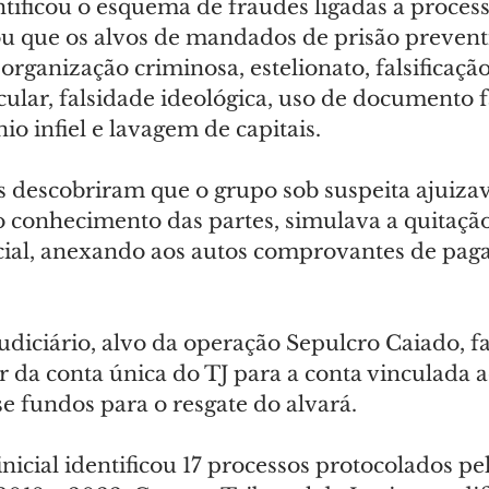
ntificou o esquema de fraudes ligadas a processo
ou que os alvos de mandados de prisão prevent
rganização criminosa, estelionato, falsificação
lar, falsidade ideológica, uso de documento fa
io infiel e lavagem de capitais.
s descobriram que o grupo sob suspeita ajuizav
o conhecimento das partes, simulava a quitação
icial, anexando aos autos comprovantes de pag
diciário, alvo da operação Sepulcro Caiado, fa
 da conta única do TJ para a conta vinculada a
e fundos para o resgate do alvará.
icial identificou 17 processos protocolados pe