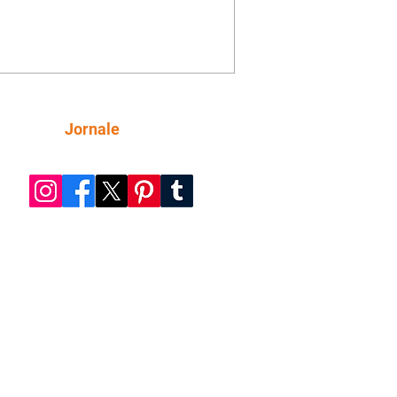
lpas para Irmak. Combinado com
, Omer apresenta sua falsa namorada
Filiz. Depois do constrangimento com
, Karsu e Bora explicam toda a
ção para as crianças. Ayça e Hakan se
tem durante um novo encontro.
z mente para Nazli contando sobre a
Siga
Jornale
“namorada” de Omer. Durante o
 na casa de Bora, Nasan faz questão de
ca