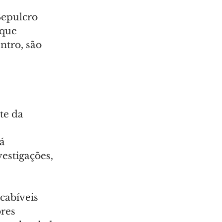
epulcro 
 que 
ntro, são 
te da 
 
á 
estigações, 
cabíveis 
res 