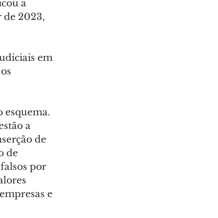
icou a 
r de 2023, 
udiciais em 
os 
do esquema.
stão a 
nserção de 
o de 
alsos por 
alores 
 empresas e 