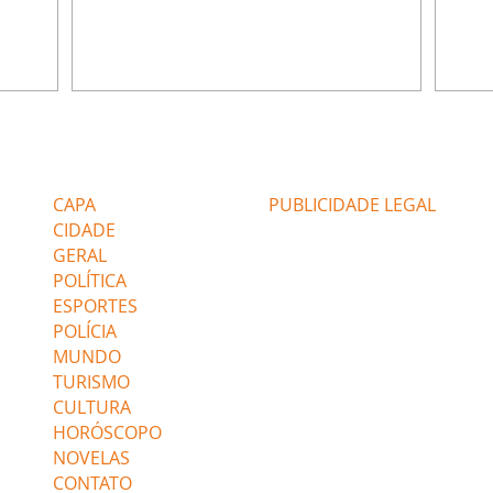
ue tem
como o quarto dele. Felipe se vê obrigado a
descu
inheiro.
expulsar Yadira de casa para parar de
Nazli
 de
atormentar Josefina com as declarações de
para 
. Bruno
Paula. Rogério percebe que Salvador
Nasan
dos para
enganou o promotor Quiroz ao garantir
situa
que usaria a família Bravo para localizar
diver
ute com
Gabriel. Salvador e Jenny conseguem
Gulna
Editorias
Editais Certificados
 casa.
encontrar o hotel onde Gabriel e Joana
nova 
andar co
estão escondidos e montam um plano para
jantar
CAPA
PUBLICIDADE LEGAL
que ele se ent
provo
CIDADE
GERAL
POLÍTICA
ESPORTES
POLÍCIA
MUNDO
TURISMO
CULTURA
HORÓSCOPO
NOVELAS
CONTATO