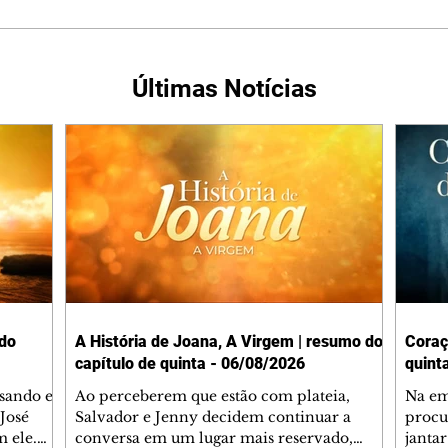
Últimas Notícias
 do
A História de Joana, A Virgem | resumo do
Coraç
capítulo de quinta - 06/08/2026
quint
rsando e
Ao perceberem que estão com plateia,
Na em
José
Salvador e Jenny decidem continuar a
procu
m ele.
conversa em um lugar mais reservado,
jantar