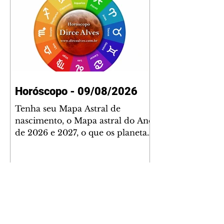
Horóscopo - 09/08/2026
Tenha seu Mapa Astral de
nascimento, o Mapa astral do Ano
de 2026 e 2027, o que os planetas
indicam para o seu: Trabalho,
Amor, Dinheiro, Saúde e Família.
Estudo com 35 páginas. Adquira
já através da nossa loja virtual ou
na loja física: rua Emiliano
Perneta 30 – loja 21 – galeria
Cezar Franco – centro –