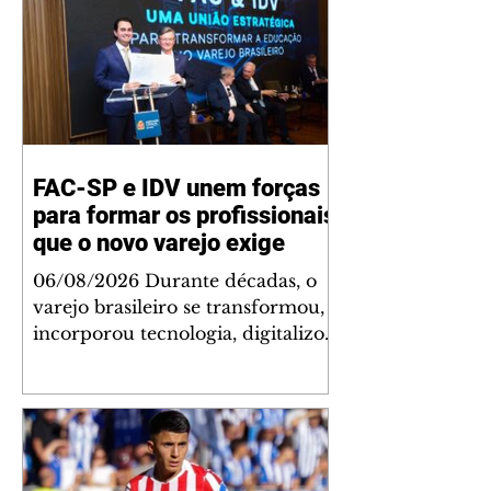
FAC-SP e IDV unem forças
para formar os profissionais
que o novo varejo exige
06/08/2026 Durante décadas, o
varejo brasileiro se transformou,
incorporou tecnologia, digitalizou
operações e reinventou a
experiência de compra. Mas uma
lacuna permaneceu praticamente
inalterada: a formação de
profissionais preparada para
acompanhar essa evolução. Foi