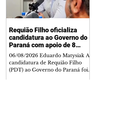
Requião Filho oficializa
candidatura ao Governo do
Paraná com apoio de 8
partidos
06/08/2026 Eduardo Matysiak A
candidatura de Requião Filho
(PDT) ao Governo do Paraná foi
oficializada na noite desta quarta-
feira (5), em Curitiba. A coligação
liderada pelo atual deputado
estadual conta com PDT, PT, PV,
PSOL, PCdoB, Rede, PRD e
Solidariedade, que indicou
Michelle Caputo para a vaga de
vice-governador. A chapa conta