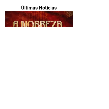
Últimas Notícias
A Nobreza do Amor |
resumo do capítulo de sexta
- 07/08/2026
Omar afirma a Tonho que lutará
pelo amor de Alika. Salma
repreende Miguel e Fátima por
terem sido rudes com Omar.
Maria Helena aconselha Manoel
sobre seu namoro com Ana