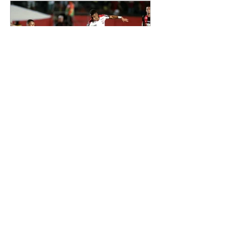
Maria Alice, Maria Flor e José
Leonardo. Na imagem, aparecem
os apelidos dos integrantes da
família, entre eles "Papai",
"Mamãe",
Athletico é atropelado pelo
Vitória e está fora da Copa
do Brasil
06/08/2026 Furacão não segurou
a vantagem, foi goleado por 4x0
Divulgação O Athletico encerrou
sua campanha na Copa do Brasil
nesta quinta-feira (6), em uma
noite infeliz em Salvador (BA). O
time paranaense foi superado por