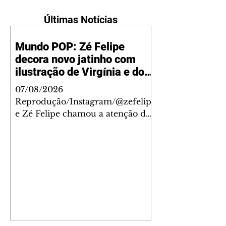
Últimas Notícias
Mundo POP: Zé Felipe
decora novo jatinho com
ilustração de Virgínia e dos
filhos
07/08/2026
Reprodução/Instagram/@zefelip
e Zé Felipe chamou a atenção dos
seguidores ao revelar um detalhe
especial de sua nova aeronave. O
cantor compartilhou nesta
quinta-feira, 6, registros do
jatinho recém-adquirido e
mostrou que decidiu personalizar
o espaço com uma ilustração que
reúne Virginia Fonseca e os três
filhos que eles tiveram juntos: