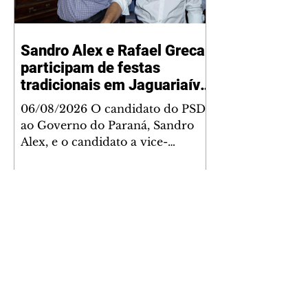
Sandro Alex e Rafael Greca
participam de festas
tradicionais em Jaguariaíva
e Siqueira Campos
06/08/2026 O candidato do PSD
ao Governo do Paraná, Sandro
Alex, e o candidato a vice-
governador, Rafael Greca (MDB)
participaram de duas grandes
festas do Interior nesta quinta-
feira (6) ao lado do presidente da
Assembleia Legislativa, Alexandre
Curi, candidato ao Senado, e do
governador Ratinho Junior. Em
Jaguariaíva, eles participaram da
110ª Festa do Bom Jesus da Pedra
Fria e de uma missa. A data de 6