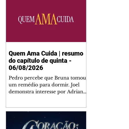
Quem Ama Cuida | resumo
do capítulo de quinta -
06/08/2026
Pedro percebe que Bruna tomou
um remédio para dormir. Joel
demonstra interesse por Adriana.
Fernando elogia Mau Mau. Bia
não gosta quando Brigitte e
Rafael se sentam à mesa com ela
e César, atrapalhando o jantar
romântico do casal. Bruna se