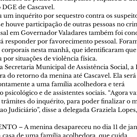
o DGE de Cascavel. 
um inquérito por sequestro contra os suspeitos
se houve participação de outras pessoas no cri
asal em Governador Valadares também foi con
rá responder por favorecimento pessoal. Foram
 corporais nesta manhã, que identificaram que 
por situações de violência física. 
Secretaria Municipal de Assistência Social, a Po
ra do retorno da menina até Cascavel. Ela será
tamente a uma família acolhedora e terá 
sicológico e de assistentes sociais. “Agora v
trâmites do inquérito, para poder finalizar o m
 ao Judiciário”, disse a delegada Graziela Lopes
 – A menina desapareceu no dia 11 de jane
 casa de uma família acolhedora, que cuida 