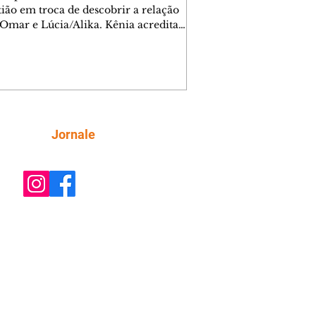
tião em troca de descobrir a relação
 Omar e Lúcia/Alika. Kênia acredita
inta esteja mesmo ao lado de Jendal, e
o convite para jantar com os dois.
 desabafa com Casemiro e conta que
ília de Lúcia/Alika tem uma dívida
mar. Ana Maria vai à casa de Manoel
estratada por Fortunato. José e Omar
tam sobre a possível jazida de
Siga
Jornale
tênio na região. Virgínia provoca
nes na frente de Marta. Binta s