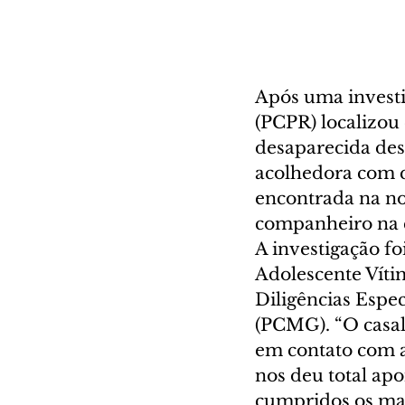
Após uma investi
(PCPR) localizou
desaparecida desd
acolhedora com q
encontrada na noi
companheiro na c
A investigação fo
Adolescente Víti
Diligências Espec
(PCMG). “O casal
em contato com a
nos deu total apo
cumpridos os man