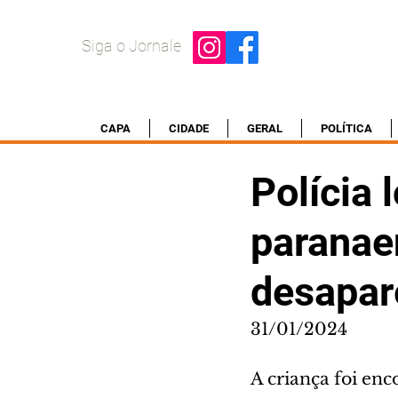
Siga o Jornale
CAPA
CIDADE
GERAL
POLÍTICA
Polícia 
paranae
desapar
31/01/2024
A criança foi enc