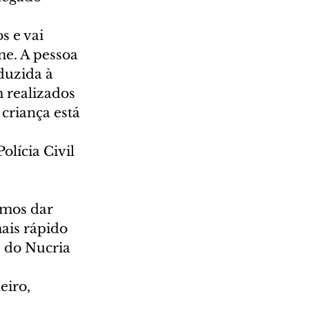
 e vai 
me. A pessoa 
duzida à 
 realizados 
criança está 
lícia Civil 
 
amos dar 
ais rápido 
, do Nucria 
iro, 