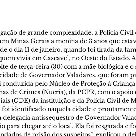
gação de grande complexidade, a Polícia Civil
 em Minas Gerais a menina de 3 anos que estav
e o dia 11 de janeiro, quando foi tirada da famí
uem vivia em Cascavel, no Oeste do Estado. A 
te de terça-feira (30) com a mãe biológica e o 
idade de Governador Valadares, que foram pr
i conduzida pelo Núcleo de Proteção à Criança 
mas de Crimes (Nucria), da PCPR, com o apoio
iais (GDE) da instituição e da Polícia Civil de 
 foi identificado naquela cidade e prontament
 delegacia antissequestro de Governador Valad
io para chegar até o local. Ela foi resgatada e f
dados de prisão dos suspeitos”, explicou o de