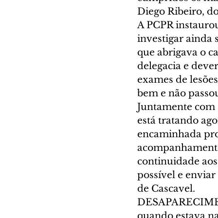
Diego Ribeiro, d
A PCPR instaurou 
investigar ainda 
que abrigava o c
delegacia e deve
exames de lesões
bem e não passou 
Juntamente com a 
está tratando ago
encaminhada pron
acompanhamento p
continuidade aos 
possível e enviar
de Cascavel. 
DESAPARECIMENTO
quando estava na