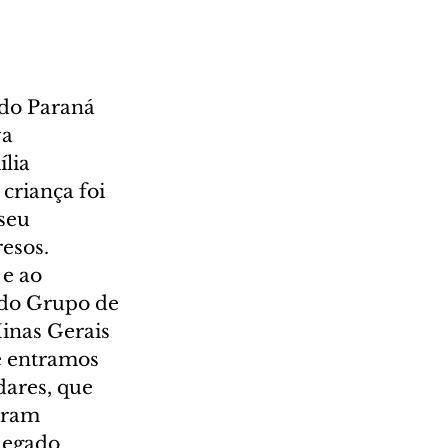
 do Paraná 
a 
lia 
criança foi 
seu 
esos.
e ao 
 do Grupo de 
Minas Gerais 
e entramos 
ares, que 
oram 
legado 