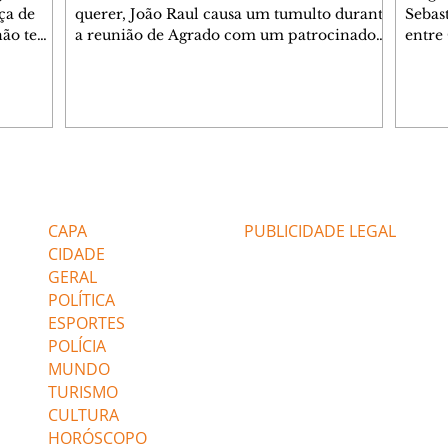
ça de
querer, João Raul causa um tumulto durante
Sebas
 não tem
a reunião de Agrado com um patrocinador.
entre
ia.
Zilá orienta Osmar a seguir Cinara, que
que B
ão de
percebe a movimentação e alerta Ronei.
nega 
ntino
Palhares confronta Cinara sobre a
Tonho
aproximação com Ronei. Eduarda pensa
a fam
una no
em pedir a Valéria para ficar com Sol. Gael
com O
a. Dora
decide terminar com Naiane. João Raul
e é d
m
inventa para Agrado que não está
comen
Editorias
Editais Certificados
Lyris
conseguindo conviver com seu sucesso, e
tungs
urante de
termina o relacionamento dos dois.
Dióge
CAPA
PUBLICIDADE LEGAL
CIDADE
GERAL
POLÍTICA
ESPORTES
POLÍCIA
MUNDO
TURISMO
CULTURA
HORÓSCOPO